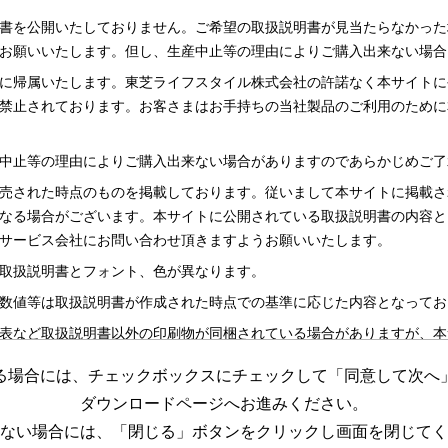
書を公開いたしておりません。ご希望の取扱説明書が見当たらなかった
お願いいたします。但し、生産中止等の理由によりご購入出来ない場合
に帰属いたします。東芝ライフスタイル株式会社の許諾なく本サイトに
禁止されております。お客さまはお手持ちの当社製品のご利用のために
中止等の理由によりご購入出来ない場合がありますのであらかじめご了
売された時点のものを掲載しております。従いまして本サイトに掲載さ
なる場合がございます。本サイトに公開されている取扱説明書の内容と
サービス会社にお問い合わせ頂きますようお願いいたします。
取扱説明書とフォント、色が異なります。
数値等は取扱説明書が作成された時点での基準に応じた内容となってお
表など取扱説明書以外の印刷物が同梱されている場合がありますが、本
る場合には、チェックボックスにチェックして「同意して次へ
更する場合がございますのであらかじめご了承ください。
ダウンロードページへお進みください。
めの資料です。 本サイトに公開されている取扱説明書についてご購入
ない場合には、「閉じる」ボタンをクリックし画面を閉じてく