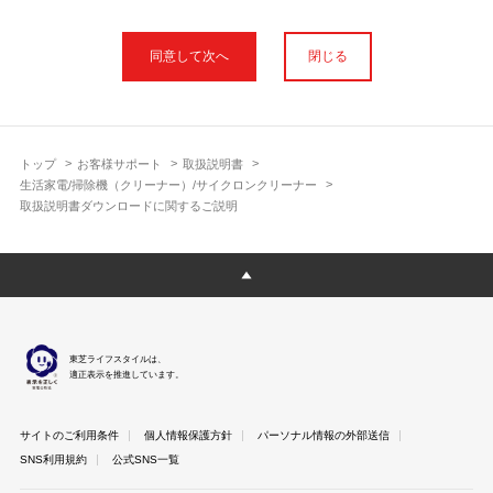
本サイトに公開されている取扱説明書は、印刷物の取扱説明書と
フォント、色が異なります。
閉じる
使用上のご注意や安全上のご注意、また測定基準や数値等は取扱
説明書が作成された時点での基準に応じた内容となっております
のでご了承ください。
製品には、取扱説明書を補足する操作ガイドや正誤表など取扱説
明書以外の印刷物が同梱されている場合がありますが、本サイト
トップ
お客様サポート
取扱説明書
ではそれらを全て公開しておりませんのであらかじめご了承くだ
生活家電/掃除機（クリーナー）/サイクロンクリーナー
さい。
取扱説明書ダウンロードに関するご説明
本サイトのサービスは予告なく中止または内容を変更する場合が
ございますのであらかじめご了承ください。
取扱説明書は製品をご購入いただいたお客さまのための資料で
す。 本サイトに公開されている取扱説明書についてご購入のお客
さま以外からのお問い合わせにはお答えできない場合があります
のであらかじめご了承ください。
東芝ライフスタイルは、
適正表示を推進しています。
サイトのご利用条件
個人情報保護方針
パーソナル情報の外部送信
SNS利用規約
公式SNS一覧