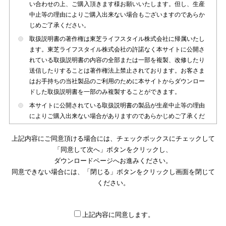
い合わせの上、ご購入頂きます様お願いいたします。但し、生産
中止等の理由によりご購入出来ない場合もございますのであらか
じめご了承ください。
取扱説明書の著作権は東芝ライフスタイル株式会社に帰属いたし
ます。東芝ライフスタイル株式会社の許諾なく本サイトに公開さ
れている取扱説明書の内容の全部または一部を複製、改修したり
送信したりすることは著作権法上禁止されております。お客さま
はお手持ちの当社製品のご利用のために本サイトからダウンロー
ドした取扱説明書を一部のみ複製することができます。
本サイトに公開されている取扱説明書の製品が生産中止等の理由
によりご購入出来ない場合がありますのであらかじめご了承くだ
さい。
上記内容にご同意頂ける場合には、チェックボックスにチェックして
本サイトに公開されている取扱説明書は、製品が発売された時点
「同意して次へ」ボタンをクリックし、
のものを掲載しております。従いまして本サイトに掲載されてい
ダウンロードページへお進みください。
る取扱説明書の記載内容とお客さまがお持ちの製品の仕様がその
同意できない場合には、「閉じる」ボタンをクリックし画面を閉じて
後のマイナーチェンジ等で変更になる場合がございます。本サイ
トに公開されている取扱説明書の内容とお手持ちの製品の仕様に
ください。
違いがある場合は、ご購入店、お近くの当社製品の取扱店、また
は販売会社・サービス会社にお問い合わせ頂きますようお願いい
たします。
上記内容に同意します。