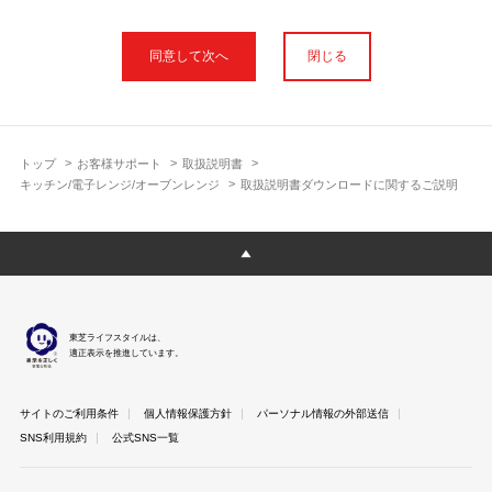
本サイトに公開されている取扱説明書は、印刷物の取扱説明書と
フォント、色が異なります。
閉じる
使用上のご注意や安全上のご注意、また測定基準や数値等は取扱
説明書が作成された時点での基準に応じた内容となっております
のでご了承ください。
製品には、取扱説明書を補足する操作ガイドや正誤表など取扱説
明書以外の印刷物が同梱されている場合がありますが、本サイト
トップ
お客様サポート
取扱説明書
ではそれらを全て公開しておりませんのであらかじめご了承くだ
キッチン/電子レンジ/オーブンレンジ
取扱説明書ダウンロードに関するご説明
さい。
本サイトのサービスは予告なく中止または内容を変更する場合が
ございますのであらかじめご了承ください。
取扱説明書は製品をご購入いただいたお客さまのための資料で
す。 本サイトに公開されている取扱説明書についてご購入のお客
さま以外からのお問い合わせにはお答えできない場合があります
東芝ライフスタイルは、
のであらかじめご了承ください。
適正表示を推進しています。
サイトのご利用条件
個人情報保護方針
パーソナル情報の外部送信
SNS利用規約
公式SNS一覧