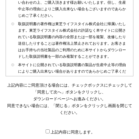
い合わせの上、ご購入頂きます様お願いいたします。但し、生産
中止等の理由によりご購入出来ない場合もございますのであらか
じめご了承ください。
取扱説明書の著作権は東芝ライフスタイル株式会社に帰属いたし
ます。東芝ライフスタイル株式会社の許諾なく本サイトに公開さ
れている取扱説明書の内容の全部または一部を複製、改修したり
送信したりすることは著作権法上禁止されております。お客さま
はお手持ちの当社製品のご利用のために本サイトからダウンロー
ドした取扱説明書を一部のみ複製することができます。
本サイトに公開されている取扱説明書の製品が生産中止等の理由
によりご購入出来ない場合がありますのであらかじめご了承くだ
さい。
上記内容にご同意頂ける場合には、チェックボックスにチェックして
本サイトに公開されている取扱説明書は、製品が発売された時点
「同意して次へ」ボタンをクリックし、
のものを掲載しております。従いまして本サイトに掲載されてい
ダウンロードページへお進みください。
る取扱説明書の記載内容とお客さまがお持ちの製品の仕様がその
同意できない場合には、「閉じる」ボタンをクリックし画面を閉じて
後のマイナーチェンジ等で変更になる場合がございます。本サイ
トに公開されている取扱説明書の内容とお手持ちの製品の仕様に
ください。
違いがある場合は、ご購入店、お近くの当社製品の取扱店、また
は販売会社・サービス会社にお問い合わせ頂きますようお願いい
たします。
上記内容に同意します。