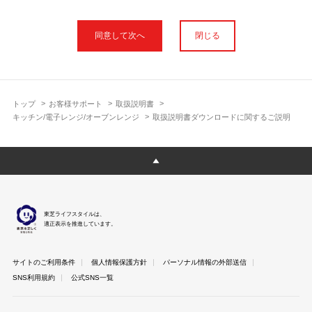
本サイトに公開されている取扱説明書は、印刷物の取扱説明書と
フォント、色が異なります。
閉じる
使用上のご注意や安全上のご注意、また測定基準や数値等は取扱
説明書が作成された時点での基準に応じた内容となっております
のでご了承ください。
製品には、取扱説明書を補足する操作ガイドや正誤表など取扱説
明書以外の印刷物が同梱されている場合がありますが、本サイト
トップ
お客様サポート
取扱説明書
ではそれらを全て公開しておりませんのであらかじめご了承くだ
キッチン/電子レンジ/オーブンレンジ
取扱説明書ダウンロードに関するご説明
さい。
本サイトのサービスは予告なく中止または内容を変更する場合が
ございますのであらかじめご了承ください。
取扱説明書は製品をご購入いただいたお客さまのための資料で
す。 本サイトに公開されている取扱説明書についてご購入のお客
さま以外からのお問い合わせにはお答えできない場合があります
東芝ライフスタイルは、
のであらかじめご了承ください。
適正表示を推進しています。
サイトのご利用条件
個人情報保護方針
パーソナル情報の外部送信
SNS利用規約
公式SNS一覧