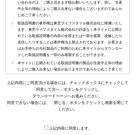
い合わせの上、ご購入頂きます様お願いいたします。但し、生産
中止等の理由によりご購入出来ない場合もございますのであらか
じめご了承ください。
取扱説明書の著作権は東芝ライフスタイル株式会社に帰属いたし
ます。東芝ライフスタイル株式会社の許諾なく本サイトに公開さ
れている取扱説明書の内容の全部または一部を複製、改修したり
送信したりすることは著作権法上禁止されております。お客さま
はお手持ちの当社製品のご利用のために本サイトからダウンロー
ドした取扱説明書を一部のみ複製することができます。
本サイトに公開されている取扱説明書の製品が生産中止等の理由
によりご購入出来ない場合がありますのであらかじめご了承くだ
さい。
上記内容にご同意頂ける場合には、チェックボックスにチェックして
本サイトに公開されている取扱説明書は、製品が発売された時点
「同意して次へ」ボタンをクリックし、
のものを掲載しております。従いまして本サイトに掲載されてい
ダウンロードページへお進みください。
る取扱説明書の記載内容とお客さまがお持ちの製品の仕様がその
同意できない場合には、「閉じる」ボタンをクリックし画面を閉じて
後のマイナーチェンジ等で変更になる場合がございます。本サイ
トに公開されている取扱説明書の内容とお手持ちの製品の仕様に
ください。
違いがある場合は、ご購入店、お近くの当社製品の取扱店、また
は販売会社・サービス会社にお問い合わせ頂きますようお願いい
たします。
上記内容に同意します。