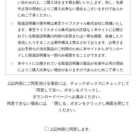
い合わせの上、ご購入頂きます様お願いいたします。但し、生産
中止等の理由によりご購入出来ない場合もございますのであらか
じめご了承ください。
取扱説明書の著作権は東芝ライフスタイル株式会社に帰属いたし
ます。東芝ライフスタイル株式会社の許諾なく本サイトに公開さ
れている取扱説明書の内容の全部または一部を複製、改修したり
送信したりすることは著作権法上禁止されております。お客さま
はお手持ちの当社製品のご利用のために本サイトからダウンロー
ドした取扱説明書を一部のみ複製することができます。
本サイトに公開されている取扱説明書の製品が生産中止等の理由
によりご購入出来ない場合がありますのであらかじめご了承くだ
さい。
上記内容にご同意頂ける場合には、チェックボックスにチェックして
本サイトに公開されている取扱説明書は、製品が発売された時点
「同意して次へ」ボタンをクリックし、
のものを掲載しております。従いまして本サイトに掲載されてい
ダウンロードページへお進みください。
る取扱説明書の記載内容とお客さまがお持ちの製品の仕様がその
同意できない場合には、「閉じる」ボタンをクリックし画面を閉じて
後のマイナーチェンジ等で変更になる場合がございます。本サイ
トに公開されている取扱説明書の内容とお手持ちの製品の仕様に
ください。
違いがある場合は、ご購入店、お近くの当社製品の取扱店、また
は販売会社・サービス会社にお問い合わせ頂きますようお願いい
たします。
上記内容に同意します。