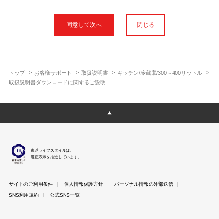
本サイトに公開されている取扱説明書は、印刷物の取扱説明書と
フォント、色が異なります。
閉じる
使用上のご注意や安全上のご注意、また測定基準や数値等は取扱
説明書が作成された時点での基準に応じた内容となっております
のでご了承ください。
製品には、取扱説明書を補足する操作ガイドや正誤表など取扱説
明書以外の印刷物が同梱されている場合がありますが、本サイト
トップ
お客様サポート
取扱説明書
キッチン/冷蔵庫/300～400リットル
ではそれらを全て公開しておりませんのであらかじめご了承くだ
取扱説明書ダウンロードに関するご説明
さい。
本サイトのサービスは予告なく中止または内容を変更する場合が
ございますのであらかじめご了承ください。
取扱説明書は製品をご購入いただいたお客さまのための資料で
す。 本サイトに公開されている取扱説明書についてご購入のお客
さま以外からのお問い合わせにはお答えできない場合があります
東芝ライフスタイルは、
のであらかじめご了承ください。
適正表示を推進しています。
サイトのご利用条件
個人情報保護方針
パーソナル情報の外部送信
SNS利用規約
公式SNS一覧