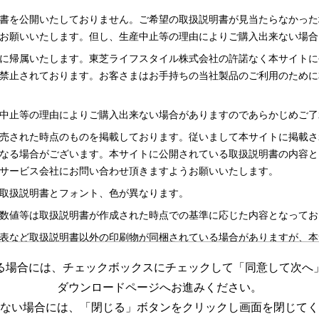
書を公開いたしておりません。ご希望の取扱説明書が見当たらなかった
お願いいたします。但し、生産中止等の理由によりご購入出来ない場合
に帰属いたします。東芝ライフスタイル株式会社の許諾なく本サイトに
禁止されております。お客さまはお手持ちの当社製品のご利用のために
中止等の理由によりご購入出来ない場合がありますのであらかじめご了
売された時点のものを掲載しております。従いまして本サイトに掲載さ
なる場合がございます。本サイトに公開されている取扱説明書の内容と
サービス会社にお問い合わせ頂きますようお願いいたします。
取扱説明書とフォント、色が異なります。
数値等は取扱説明書が作成された時点での基準に応じた内容となってお
表など取扱説明書以外の印刷物が同梱されている場合がありますが、本
る場合には、チェックボックスにチェックして「同意して次へ
更する場合がございますのであらかじめご了承ください。
ダウンロードページへお進みください。
めの資料です。 本サイトに公開されている取扱説明書についてご購入
ない場合には、「閉じる」ボタンをクリックし画面を閉じてく