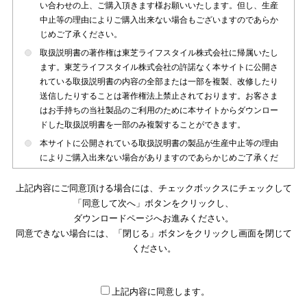
い合わせの上、ご購入頂きます様お願いいたします。但し、生産
中止等の理由によりご購入出来ない場合もございますのであらか
じめご了承ください。
取扱説明書の著作権は東芝ライフスタイル株式会社に帰属いたし
ます。東芝ライフスタイル株式会社の許諾なく本サイトに公開さ
れている取扱説明書の内容の全部または一部を複製、改修したり
送信したりすることは著作権法上禁止されております。お客さま
はお手持ちの当社製品のご利用のために本サイトからダウンロー
ドした取扱説明書を一部のみ複製することができます。
本サイトに公開されている取扱説明書の製品が生産中止等の理由
によりご購入出来ない場合がありますのであらかじめご了承くだ
さい。
上記内容にご同意頂ける場合には、チェックボックスにチェックして
本サイトに公開されている取扱説明書は、製品が発売された時点
「同意して次へ」ボタンをクリックし、
のものを掲載しております。従いまして本サイトに掲載されてい
ダウンロードページへお進みください。
る取扱説明書の記載内容とお客さまがお持ちの製品の仕様がその
同意できない場合には、「閉じる」ボタンをクリックし画面を閉じて
後のマイナーチェンジ等で変更になる場合がございます。本サイ
トに公開されている取扱説明書の内容とお手持ちの製品の仕様に
ください。
違いがある場合は、ご購入店、お近くの当社製品の取扱店、また
は販売会社・サービス会社にお問い合わせ頂きますようお願いい
たします。
上記内容に同意します。