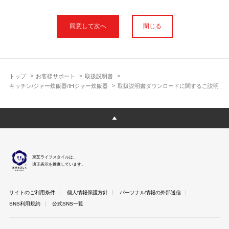
本サイトに公開されている取扱説明書は、印刷物の取扱説明書と
フォント、色が異なります。
閉じる
使用上のご注意や安全上のご注意、また測定基準や数値等は取扱
説明書が作成された時点での基準に応じた内容となっております
のでご了承ください。
製品には、取扱説明書を補足する操作ガイドや正誤表など取扱説
明書以外の印刷物が同梱されている場合がありますが、本サイト
トップ
お客様サポート
取扱説明書
ではそれらを全て公開しておりませんのであらかじめご了承くだ
キッチン/ジャー炊飯器/IHジャー炊飯器
取扱説明書ダウンロードに関するご説明
さい。
本サイトのサービスは予告なく中止または内容を変更する場合が
ございますのであらかじめご了承ください。
取扱説明書は製品をご購入いただいたお客さまのための資料で
す。 本サイトに公開されている取扱説明書についてご購入のお客
さま以外からのお問い合わせにはお答えできない場合があります
東芝ライフスタイルは、
のであらかじめご了承ください。
適正表示を推進しています。
サイトのご利用条件
個人情報保護方針
パーソナル情報の外部送信
SNS利用規約
公式SNS一覧