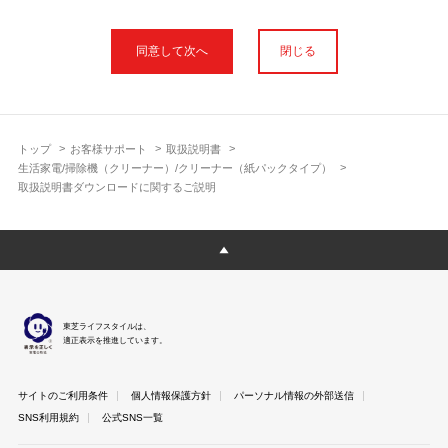
本サイトに公開されている取扱説明書は、印刷物の取扱説明書と
フォント、色が異なります。
閉じる
使用上のご注意や安全上のご注意、また測定基準や数値等は取扱
説明書が作成された時点での基準に応じた内容となっております
のでご了承ください。
製品には、取扱説明書を補足する操作ガイドや正誤表など取扱説
明書以外の印刷物が同梱されている場合がありますが、本サイト
トップ
お客様サポート
取扱説明書
ではそれらを全て公開しておりませんのであらかじめご了承くだ
生活家電/掃除機（クリーナー）/クリーナー（紙パックタイプ）
さい。
取扱説明書ダウンロードに関するご説明
本サイトのサービスは予告なく中止または内容を変更する場合が
ございますのであらかじめご了承ください。
取扱説明書は製品をご購入いただいたお客さまのための資料で
す。 本サイトに公開されている取扱説明書についてご購入のお客
さま以外からのお問い合わせにはお答えできない場合があります
のであらかじめご了承ください。
東芝ライフスタイルは、
適正表示を推進しています。
サイトのご利用条件
個人情報保護方針
パーソナル情報の外部送信
SNS利用規約
公式SNS一覧