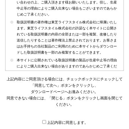
い合わせの上、ご購入頂きます様お願いいたします。但し、生産
中止等の理由によりご購入出来ない場合もございますのであらか
じめご了承ください。
取扱説明書の著作権は東芝ライフスタイル株式会社に帰属いたし
ます。東芝ライフスタイル株式会社の許諾なく本サイトに公開さ
れている取扱説明書の内容の全部または一部を複製、改修したり
送信したりすることは著作権法上禁止されております。お客さま
はお手持ちの当社製品のご利用のために本サイトからダウンロー
ドした取扱説明書を一部のみ複製することができます。
本サイトに公開されている取扱説明書の製品が生産中止等の理由
によりご購入出来ない場合がありますのであらかじめご了承くだ
さい。
上記内容にご同意頂ける場合には、チェックボックスにチェックして
本サイトに公開されている取扱説明書は、製品が発売された時点
「同意して次へ」ボタンをクリックし、
のものを掲載しております。従いまして本サイトに掲載されてい
ダウンロードページへお進みください。
る取扱説明書の記載内容とお客さまがお持ちの製品の仕様がその
同意できない場合には、「閉じる」ボタンをクリックし画面を閉じて
後のマイナーチェンジ等で変更になる場合がございます。本サイ
トに公開されている取扱説明書の内容とお手持ちの製品の仕様に
ください。
違いがある場合は、ご購入店、お近くの当社製品の取扱店、また
は販売会社・サービス会社にお問い合わせ頂きますようお願いい
たします。
上記内容に同意します。