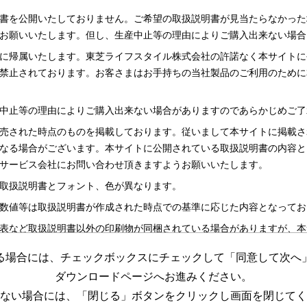
書を公開いたしておりません。ご希望の取扱説明書が見当たらなかった
お願いいたします。但し、生産中止等の理由によりご購入出来ない場合
に帰属いたします。東芝ライフスタイル株式会社の許諾なく本サイトに
禁止されております。お客さまはお手持ちの当社製品のご利用のために
中止等の理由によりご購入出来ない場合がありますのであらかじめご了
売された時点のものを掲載しております。従いまして本サイトに掲載さ
なる場合がございます。本サイトに公開されている取扱説明書の内容と
サービス会社にお問い合わせ頂きますようお願いいたします。
取扱説明書とフォント、色が異なります。
数値等は取扱説明書が作成された時点での基準に応じた内容となってお
表など取扱説明書以外の印刷物が同梱されている場合がありますが、本
る場合には、チェックボックスにチェックして「同意して次へ
更する場合がございますのであらかじめご了承ください。
ダウンロードページへお進みください。
めの資料です。 本サイトに公開されている取扱説明書についてご購入
ない場合には、「閉じる」ボタンをクリックし画面を閉じてく