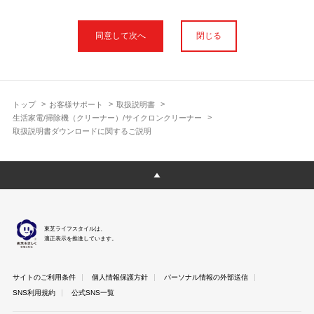
本サイトに公開されている取扱説明書は、印刷物の取扱説明書と
フォント、色が異なります。
閉じる
使用上のご注意や安全上のご注意、また測定基準や数値等は取扱
説明書が作成された時点での基準に応じた内容となっております
のでご了承ください。
製品には、取扱説明書を補足する操作ガイドや正誤表など取扱説
明書以外の印刷物が同梱されている場合がありますが、本サイト
トップ
お客様サポート
取扱説明書
ではそれらを全て公開しておりませんのであらかじめご了承くだ
生活家電/掃除機（クリーナー）/サイクロンクリーナー
さい。
取扱説明書ダウンロードに関するご説明
本サイトのサービスは予告なく中止または内容を変更する場合が
ございますのであらかじめご了承ください。
取扱説明書は製品をご購入いただいたお客さまのための資料で
す。 本サイトに公開されている取扱説明書についてご購入のお客
さま以外からのお問い合わせにはお答えできない場合があります
のであらかじめご了承ください。
東芝ライフスタイルは、
適正表示を推進しています。
サイトのご利用条件
個人情報保護方針
パーソナル情報の外部送信
SNS利用規約
公式SNS一覧