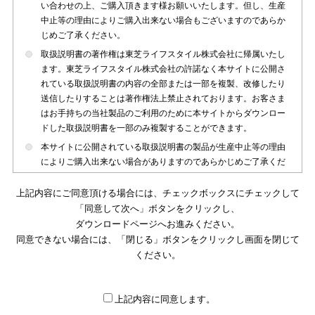
い合わせの上、ご購入頂きます様お願いいたします。但し、生産
中止等の理由によりご購入出来ない場合もございますのであらか
じめご了承ください。
取扱説明書の著作権は東芝ライフスタイル株式会社に帰属いたし
ます。東芝ライフスタイル株式会社の許諾なく本サイトに公開さ
れている取扱説明書の内容の全部または一部を複製、改修したり
送信したりすることは著作権法上禁止されております。お客さま
はお手持ちの当社製品のご利用のために本サイトからダウンロー
ドした取扱説明書を一部のみ複製することができます。
本サイトに公開されている取扱説明書の製品が生産中止等の理由
によりご購入出来ない場合がありますのであらかじめご了承くだ
さい。
上記内容にご同意頂ける場合には、チェックボックスにチェックして
本サイトに公開されている取扱説明書は、製品が発売された時点
「同意して次へ」ボタンをクリックし、
のものを掲載しております。従いまして本サイトに掲載されてい
ダウンロードページへお進みください。
る取扱説明書の記載内容とお客さまがお持ちの製品の仕様がその
同意できない場合には、「閉じる」ボタンをクリックし画面を閉じて
後のマイナーチェンジ等で変更になる場合がございます。本サイ
トに公開されている取扱説明書の内容とお手持ちの製品の仕様に
ください。
違いがある場合は、ご購入店、お近くの当社製品の取扱店、また
は販売会社・サービス会社にお問い合わせ頂きますようお願いい
たします。
上記内容に同意します。