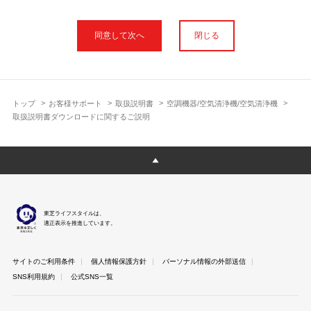
本サイトに公開されている取扱説明書は、印刷物の取扱説明書と
フォント、色が異なります。
閉じる
使用上のご注意や安全上のご注意、また測定基準や数値等は取扱
説明書が作成された時点での基準に応じた内容となっております
のでご了承ください。
製品には、取扱説明書を補足する操作ガイドや正誤表など取扱説
明書以外の印刷物が同梱されている場合がありますが、本サイト
トップ
お客様サポート
取扱説明書
空調機器/空気清浄機/空気清浄機
ではそれらを全て公開しておりませんのであらかじめご了承くだ
取扱説明書ダウンロードに関するご説明
さい。
本サイトのサービスは予告なく中止または内容を変更する場合が
ございますのであらかじめご了承ください。
取扱説明書は製品をご購入いただいたお客さまのための資料で
す。 本サイトに公開されている取扱説明書についてご購入のお客
さま以外からのお問い合わせにはお答えできない場合があります
東芝ライフスタイルは、
のであらかじめご了承ください。
適正表示を推進しています。
サイトのご利用条件
個人情報保護方針
パーソナル情報の外部送信
SNS利用規約
公式SNS一覧