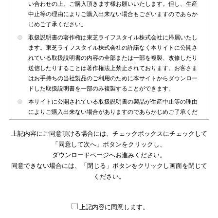
い合わせの上、ご購入頂きます様お願いいたします。但し、生産
中止等の理由によりご購入出来ない場合もございますのであらか
じめご了承ください。
取扱説明書の著作権は東芝ライフスタイル株式会社に帰属いたし
ます。東芝ライフスタイル株式会社の許諾なく本サイトに公開さ
れている取扱説明書の内容の全部または一部を複製、改修したり
送信したりすることは著作権法上禁止されております。お客さま
はお手持ちの当社製品のご利用のために本サイトからダウンロー
ドした取扱説明書を一部のみ複製することができます。
本サイトに公開されている取扱説明書の製品が生産中止等の理由
によりご購入出来ない場合がありますのであらかじめご了承くだ
さい。
上記内容にご同意頂ける場合には、チェックボックスにチェックして
本サイトに公開されている取扱説明書は、製品が発売された時点
「同意して次へ」ボタンをクリックし、
のものを掲載しております。従いまして本サイトに掲載されてい
ダウンロードページへお進みください。
る取扱説明書の記載内容とお客さまがお持ちの製品の仕様がその
同意できない場合には、「閉じる」ボタンをクリックし画面を閉じて
後のマイナーチェンジ等で変更になる場合がございます。本サイ
トに公開されている取扱説明書の内容とお手持ちの製品の仕様に
ください。
違いがある場合は、ご購入店、お近くの当社製品の取扱店、また
は販売会社・サービス会社にお問い合わせ頂きますようお願いい
たします。
上記内容に同意します。