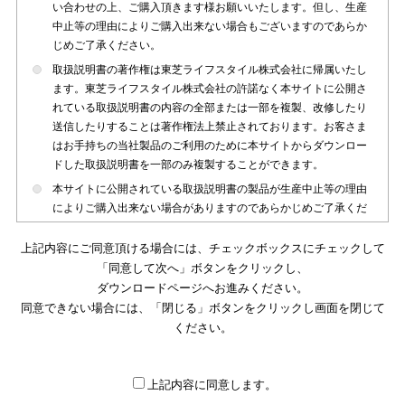
い合わせの上、ご購入頂きます様お願いいたします。但し、生産
中止等の理由によりご購入出来ない場合もございますのであらか
じめご了承ください。
取扱説明書の著作権は東芝ライフスタイル株式会社に帰属いたし
ます。東芝ライフスタイル株式会社の許諾なく本サイトに公開さ
れている取扱説明書の内容の全部または一部を複製、改修したり
送信したりすることは著作権法上禁止されております。お客さま
はお手持ちの当社製品のご利用のために本サイトからダウンロー
ドした取扱説明書を一部のみ複製することができます。
本サイトに公開されている取扱説明書の製品が生産中止等の理由
によりご購入出来ない場合がありますのであらかじめご了承くだ
さい。
上記内容にご同意頂ける場合には、チェックボックスにチェックして
本サイトに公開されている取扱説明書は、製品が発売された時点
「同意して次へ」ボタンをクリックし、
のものを掲載しております。従いまして本サイトに掲載されてい
ダウンロードページへお進みください。
る取扱説明書の記載内容とお客さまがお持ちの製品の仕様がその
同意できない場合には、「閉じる」ボタンをクリックし画面を閉じて
後のマイナーチェンジ等で変更になる場合がございます。本サイ
トに公開されている取扱説明書の内容とお手持ちの製品の仕様に
ください。
違いがある場合は、ご購入店、お近くの当社製品の取扱店、また
は販売会社・サービス会社にお問い合わせ頂きますようお願いい
たします。
上記内容に同意します。