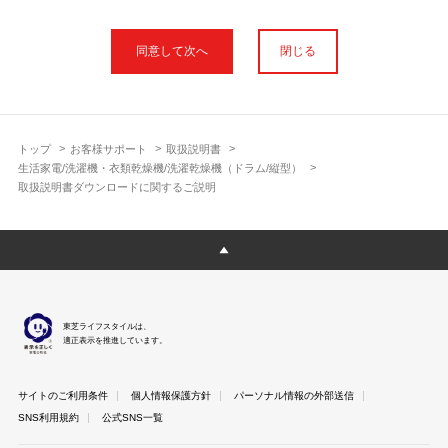
本サイトに公開されている取扱説明書は、印刷物の取扱説明書と
フォント、色が異なります。
閉じる
使用上のご注意や安全上のご注意、また測定基準や数値等は取扱
説明書が作成された時点での基準に応じた内容となっております
のでご了承ください。
製品には、取扱説明書を補足する操作ガイドや正誤表など取扱説
明書以外の印刷物が同梱されている場合がありますが、本サイト
トップ
お客様サポート
取扱説明書
ではそれらを全て公開しておりませんのであらかじめご了承くだ
生活家電/洗濯機・衣類乾燥機/洗濯乾燥機（ドラム/縦型）
さい。
取扱説明書ダウンロードに関するご説明
本サイトのサービスは予告なく中止または内容を変更する場合が
ございますのであらかじめご了承ください。
取扱説明書は製品をご購入いただいたお客さまのための資料で
す。 本サイトに公開されている取扱説明書についてご購入のお客
さま以外からのお問い合わせにはお答えできない場合があります
のであらかじめご了承ください。
東芝ライフスタイルは、
適正表示を推進しています。
サイトのご利用条件
個人情報保護方針
パーソナル情報の外部送信
SNS利用規約
公式SNS一覧