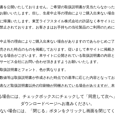
書を公開いたしておりません。ご希望の取扱説明書が見当たらなかった
お願いいたします。但し、生産中止等の理由によりご購入出来ない場合
に帰属いたします。東芝ライフスタイル株式会社の許諾なく本サイトに
禁止されております。お客さまはお手持ちの当社製品のご利用のために
中止等の理由によりご購入出来ない場合がありますのであらかじめご了
売された時点のものを掲載しております。従いまして本サイトに掲載さ
なる場合がございます。本サイトに公開されている取扱説明書の内容と
サービス会社にお問い合わせ頂きますようお願いいたします。
取扱説明書とフォント、色が異なります。
数値等は取扱説明書が作成された時点での基準に応じた内容となってお
表など取扱説明書以外の印刷物が同梱されている場合がありますが、本
る場合には、チェックボックスにチェックして「同意して次へ
更する場合がございますのであらかじめご了承ください。
ダウンロードページへお進みください。
めの資料です。 本サイトに公開されている取扱説明書についてご購入
ない場合には、「閉じる」ボタンをクリックし画面を閉じてく