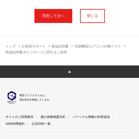
本サイトに公開されている取扱説明書は、印刷物の取扱説明書と
フォント、色が異なります。
閉じる
使用上のご注意や安全上のご注意、また測定基準や数値等は取扱
説明書が作成された時点での基準に応じた内容となっております
のでご了承ください。
製品には、取扱説明書を補足する操作ガイドや正誤表など取扱説
明書以外の印刷物が同梱されている場合がありますが、本サイト
トップ
お客様サポート
取扱説明書
空調機器/エアコン/14畳クラス
ではそれらを全て公開しておりませんのであらかじめご了承くだ
取扱説明書ダウンロードに関するご説明
さい。
本サイトのサービスは予告なく中止または内容を変更する場合が
ございますのであらかじめご了承ください。
取扱説明書は製品をご購入いただいたお客さまのための資料で
す。 本サイトに公開されている取扱説明書についてご購入のお客
さま以外からのお問い合わせにはお答えできない場合があります
東芝ライフスタイルは、
のであらかじめご了承ください。
適正表示を推進しています。
サイトのご利用条件
個人情報保護方針
パーソナル情報の外部送信
SNS利用規約
公式SNS一覧