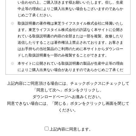
い合わせの上、ご購入頂きます様お願いいたします。但し、生産
中止等の理由によりご購入出来ない場合もございますのであらか
じめご了承ください。
取扱説明書の著作権は東芝ライフスタイル株式会社に帰属いたし
ます。東芝ライフスタイル株式会社の許諾なく本サイトに公開さ
れている取扱説明書の内容の全部または一部を複製、改修したり
送信したりすることは著作権法上禁止されております。お客さま
はお手持ちの当社製品のご利用のために本サイトからダウンロー
ドした取扱説明書を一部のみ複製することができます。
本サイトに公開されている取扱説明書の製品が生産中止等の理由
によりご購入出来ない場合がありますのであらかじめご了承くだ
さい。
上記内容にご同意頂ける場合には、チェックボックスにチェックして
本サイトに公開されている取扱説明書は、製品が発売された時点
「同意して次へ」ボタンをクリックし、
のものを掲載しております。従いまして本サイトに掲載されてい
ダウンロードページへお進みください。
る取扱説明書の記載内容とお客さまがお持ちの製品の仕様がその
同意できない場合には、「閉じる」ボタンをクリックし画面を閉じて
後のマイナーチェンジ等で変更になる場合がございます。本サイ
トに公開されている取扱説明書の内容とお手持ちの製品の仕様に
ください。
違いがある場合は、ご購入店、お近くの当社製品の取扱店、また
は販売会社・サービス会社にお問い合わせ頂きますようお願いい
たします。
上記内容に同意します。