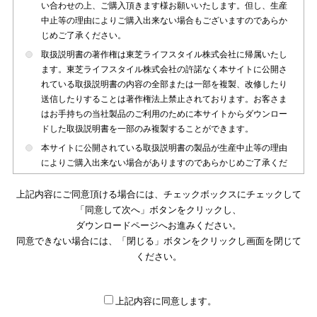
い合わせの上、ご購入頂きます様お願いいたします。但し、生産
中止等の理由によりご購入出来ない場合もございますのであらか
じめご了承ください。
取扱説明書の著作権は東芝ライフスタイル株式会社に帰属いたし
ます。東芝ライフスタイル株式会社の許諾なく本サイトに公開さ
れている取扱説明書の内容の全部または一部を複製、改修したり
送信したりすることは著作権法上禁止されております。お客さま
はお手持ちの当社製品のご利用のために本サイトからダウンロー
ドした取扱説明書を一部のみ複製することができます。
本サイトに公開されている取扱説明書の製品が生産中止等の理由
によりご購入出来ない場合がありますのであらかじめご了承くだ
さい。
上記内容にご同意頂ける場合には、チェックボックスにチェックして
本サイトに公開されている取扱説明書は、製品が発売された時点
「同意して次へ」ボタンをクリックし、
のものを掲載しております。従いまして本サイトに掲載されてい
ダウンロードページへお進みください。
る取扱説明書の記載内容とお客さまがお持ちの製品の仕様がその
同意できない場合には、「閉じる」ボタンをクリックし画面を閉じて
後のマイナーチェンジ等で変更になる場合がございます。本サイ
トに公開されている取扱説明書の内容とお手持ちの製品の仕様に
ください。
違いがある場合は、ご購入店、お近くの当社製品の取扱店、また
は販売会社・サービス会社にお問い合わせ頂きますようお願いい
たします。
上記内容に同意します。