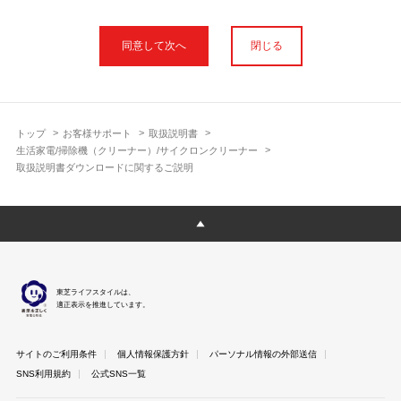
本サイトに公開されている取扱説明書は、印刷物の取扱説明書と
フォント、色が異なります。
閉じる
使用上のご注意や安全上のご注意、また測定基準や数値等は取扱
説明書が作成された時点での基準に応じた内容となっております
のでご了承ください。
製品には、取扱説明書を補足する操作ガイドや正誤表など取扱説
明書以外の印刷物が同梱されている場合がありますが、本サイト
トップ
お客様サポート
取扱説明書
ではそれらを全て公開しておりませんのであらかじめご了承くだ
生活家電/掃除機（クリーナー）/サイクロンクリーナー
さい。
取扱説明書ダウンロードに関するご説明
本サイトのサービスは予告なく中止または内容を変更する場合が
ございますのであらかじめご了承ください。
取扱説明書は製品をご購入いただいたお客さまのための資料で
す。 本サイトに公開されている取扱説明書についてご購入のお客
さま以外からのお問い合わせにはお答えできない場合があります
のであらかじめご了承ください。
東芝ライフスタイルは、
適正表示を推進しています。
サイトのご利用条件
個人情報保護方針
パーソナル情報の外部送信
SNS利用規約
公式SNS一覧