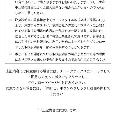
い合わせの上、ご購入頂きます様お願いいたします。但し、生産
中止等の理由によりご購入出来ない場合もございますのであらか
じめご了承ください。
取扱説明書の著作権は東芝ライフスタイル株式会社に帰属いたし
ます。東芝ライフスタイル株式会社の許諾なく本サイトに公開さ
れている取扱説明書の内容の全部または一部を複製、改修したり
送信したりすることは著作権法上禁止されております。お客さま
はお手持ちの当社製品のご利用のために本サイトからダウンロー
ドした取扱説明書を一部のみ複製することができます。
本サイトに公開されている取扱説明書の製品が生産中止等の理由
によりご購入出来ない場合がありますのであらかじめご了承くだ
さい。
上記内容にご同意頂ける場合には、チェックボックスにチェックして
本サイトに公開されている取扱説明書は、製品が発売された時点
「同意して次へ」ボタンをクリックし、
のものを掲載しております。従いまして本サイトに掲載されてい
ダウンロードページへお進みください。
る取扱説明書の記載内容とお客さまがお持ちの製品の仕様がその
同意できない場合には、「閉じる」ボタンをクリックし画面を閉じて
後のマイナーチェンジ等で変更になる場合がございます。本サイ
トに公開されている取扱説明書の内容とお手持ちの製品の仕様に
ください。
違いがある場合は、ご購入店、お近くの当社製品の取扱店、また
は販売会社・サービス会社にお問い合わせ頂きますようお願いい
たします。
上記内容に同意します。