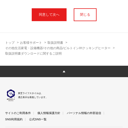
本サイトに公開されている取扱説明書は、印刷物の取扱説明書と
フォント、色が異なります。
閉じる
使用上のご注意や安全上のご注意、また測定基準や数値等は取扱
説明書が作成された時点での基準に応じた内容となっております
のでご了承ください。
製品には、取扱説明書を補足する操作ガイドや正誤表など取扱説
明書以外の印刷物が同梱されている場合がありますが、本サイト
トップ
お客様サポート
取扱説明書
ではそれらを全て公開しておりませんのであらかじめご了承くだ
その他生活家電・設備機器/その他の商品/ビルトインIHクッキングヒーター
さい。
取扱説明書ダウンロードに関するご説明
本サイトのサービスは予告なく中止または内容を変更する場合が
ございますのであらかじめご了承ください。
取扱説明書は製品をご購入いただいたお客さまのための資料で
す。 本サイトに公開されている取扱説明書についてご購入のお客
さま以外からのお問い合わせにはお答えできない場合があります
のであらかじめご了承ください。
東芝ライフスタイルは、
適正表示を推進しています。
サイトのご利用条件
個人情報保護方針
パーソナル情報の外部送信
SNS利用規約
公式SNS一覧