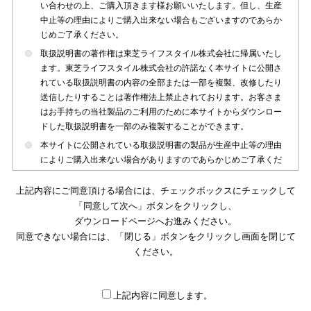
い合わせの上、ご購入頂きます様お願いいたします。但し、生産
中止等の理由によりご購入出来ない場合もございますのであらか
じめご了承ください。
取扱説明書の著作権は東芝ライフスタイル株式会社に帰属いたし
ます。東芝ライフスタイル株式会社の許諾なく本サイトに公開さ
れている取扱説明書の内容の全部または一部を複製、改修したり
送信したりすることは著作権法上禁止されております。お客さま
はお手持ちの当社製品のご利用のために本サイトからダウンロー
ドした取扱説明書を一部のみ複製することができます。
本サイトに公開されている取扱説明書の製品が生産中止等の理由
によりご購入出来ない場合がありますのであらかじめご了承くだ
さい。
上記内容にご同意頂ける場合には、チェックボックスにチェックして
本サイトに公開されている取扱説明書は、製品が発売された時点
「同意して次へ」ボタンをクリックし、
のものを掲載しております。従いまして本サイトに掲載されてい
ダウンロードページへお進みください。
る取扱説明書の記載内容とお客さまがお持ちの製品の仕様がその
同意できない場合には、「閉じる」ボタンをクリックし画面を閉じて
後のマイナーチェンジ等で変更になる場合がございます。本サイ
トに公開されている取扱説明書の内容とお手持ちの製品の仕様に
ください。
違いがある場合は、ご購入店、お近くの当社製品の取扱店、また
は販売会社・サービス会社にお問い合わせ頂きますようお願いい
たします。
上記内容に同意します。