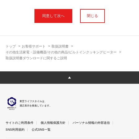
本サイトに公開されている取扱説明書は、印刷物の取扱説明書と
フォント、色が異なります。
閉じる
使用上のご注意や安全上のご注意、また測定基準や数値等は取扱
説明書が作成された時点での基準に応じた内容となっております
のでご了承ください。
製品には、取扱説明書を補足する操作ガイドや正誤表など取扱説
明書以外の印刷物が同梱されている場合がありますが、本サイト
トップ
お客様サポート
取扱説明書
ではそれらを全て公開しておりませんのであらかじめご了承くだ
その他生活家電・設備機器/その他の商品/ビルトインクッキングヒーター
さい。
取扱説明書ダウンロードに関するご説明
本サイトのサービスは予告なく中止または内容を変更する場合が
ございますのであらかじめご了承ください。
取扱説明書は製品をご購入いただいたお客さまのための資料で
す。 本サイトに公開されている取扱説明書についてご購入のお客
さま以外からのお問い合わせにはお答えできない場合があります
のであらかじめご了承ください。
東芝ライフスタイルは、
適正表示を推進しています。
サイトのご利用条件
個人情報保護方針
パーソナル情報の外部送信
SNS利用規約
公式SNS一覧