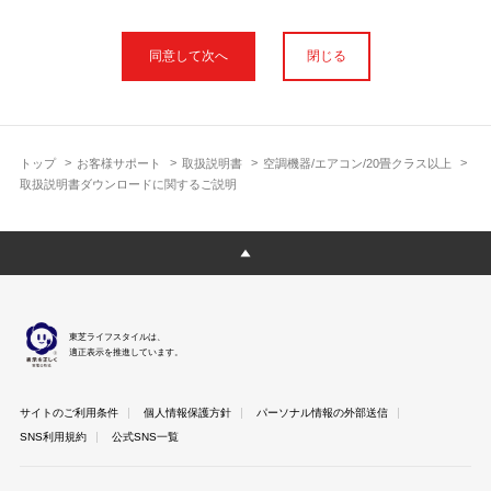
本サイトに公開されている取扱説明書は、印刷物の取扱説明書と
フォント、色が異なります。
閉じる
使用上のご注意や安全上のご注意、また測定基準や数値等は取扱
説明書が作成された時点での基準に応じた内容となっております
のでご了承ください。
製品には、取扱説明書を補足する操作ガイドや正誤表など取扱説
明書以外の印刷物が同梱されている場合がありますが、本サイト
トップ
お客様サポート
取扱説明書
空調機器/エアコン/20畳クラス以上
ではそれらを全て公開しておりませんのであらかじめご了承くだ
取扱説明書ダウンロードに関するご説明
さい。
本サイトのサービスは予告なく中止または内容を変更する場合が
ございますのであらかじめご了承ください。
取扱説明書は製品をご購入いただいたお客さまのための資料で
す。 本サイトに公開されている取扱説明書についてご購入のお客
さま以外からのお問い合わせにはお答えできない場合があります
東芝ライフスタイルは、
のであらかじめご了承ください。
適正表示を推進しています。
サイトのご利用条件
個人情報保護方針
パーソナル情報の外部送信
SNS利用規約
公式SNS一覧