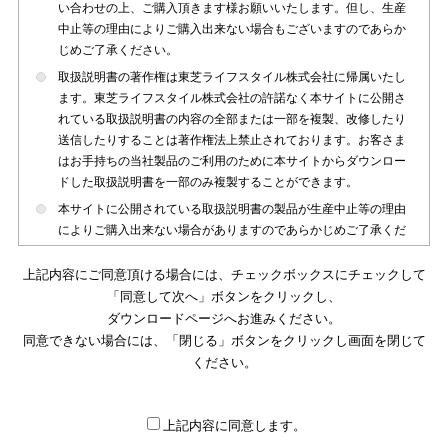
い合わせの上、ご購入頂きます様お願いいたします。但し、生産
中止等の理由によりご購入出来ない場合もございますのであらか
じめご了承ください。
取扱説明書の著作権は東芝ライフスタイル株式会社に帰属いたし
ます。東芝ライフスタイル株式会社の許諾なく本サイトに公開さ
れている取扱説明書の内容の全部または一部を複製、改修したり
送信したりすることは著作権法上禁止されております。お客さま
はお手持ちの当社製品のご利用のために本サイトからダウンロー
ドした取扱説明書を一部のみ複製することができます。
本サイトに公開されている取扱説明書の製品が生産中止等の理由
によりご購入出来ない場合がありますのであらかじめご了承くだ
さい。
上記内容にご同意頂ける場合には、チェックボックスにチェックして
本サイトに公開されている取扱説明書は、製品が発売された時点
「同意して次へ」ボタンをクリックし、
のものを掲載しております。従いまして本サイトに掲載されてい
ダウンロードページへお進みください。
る取扱説明書の記載内容とお客さまがお持ちの製品の仕様がその
同意できない場合には、「閉じる」ボタンをクリックし画面を閉じて
後のマイナーチェンジ等で変更になる場合がございます。本サイ
トに公開されている取扱説明書の内容とお手持ちの製品の仕様に
ください。
違いがある場合は、ご購入店、お近くの当社製品の取扱店、また
は販売会社・サービス会社にお問い合わせ頂きますようお願いい
たします。
上記内容に同意します。