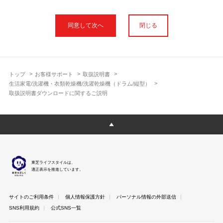
本サイトに公開されている取扱説明書は、印刷物の取扱説明書と
フォント、色が異なります。
閉じる
使用上のご注意や安全上のご注意、また測定基準や数値等は取扱
説明書が作成された時点での基準に応じた内容となっております
のでご了承ください。
製品には、取扱説明書を補足する操作ガイドや正誤表など取扱説
明書以外の印刷物が同梱されている場合がありますが、本サイト
トップ
お客様サポート
取扱説明書
ではそれらを全て公開しておりませんのであらかじめご了承くだ
生活家電/洗濯機・衣類乾燥機/洗濯乾燥機（ドラム/縦型）
さい。
取扱説明書ダウンロードに関するご説明
本サイトのサービスは予告なく中止または内容を変更する場合が
ございますのであらかじめご了承ください。
取扱説明書は製品をご購入いただいたお客さまのための資料で
す。 本サイトに公開されている取扱説明書についてご購入のお客
さま以外からのお問い合わせにはお答えできない場合があります
のであらかじめご了承ください。
東芝ライフスタイルは、
適正表示を推進しています。
サイトのご利用条件
個人情報保護方針
パーソナル情報の外部送信
SNS利用規約
公式SNS一覧