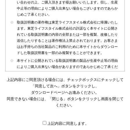
い合わせの上、ご購入頂きます様お願いいたします。但し、生産
中止等の理由によりご購入出来ない場合もございますのであらか
じめご了承ください。
取扱説明書の著作権は東芝ライフスタイル株式会社に帰属いたし
ます。東芝ライフスタイル株式会社の許諾なく本サイトに公開さ
れている取扱説明書の内容の全部または一部を複製、改修したり
送信したりすることは著作権法上禁止されております。お客さま
はお手持ちの当社製品のご利用のために本サイトからダウンロー
ドした取扱説明書を一部のみ複製することができます。
本サイトに公開されている取扱説明書の製品が生産中止等の理由
によりご購入出来ない場合がありますのであらかじめご了承くだ
さい。
上記内容にご同意頂ける場合には、チェックボックスにチェックして
本サイトに公開されている取扱説明書は、製品が発売された時点
「同意して次へ」ボタンをクリックし、
のものを掲載しております。従いまして本サイトに掲載されてい
ダウンロードページへお進みください。
る取扱説明書の記載内容とお客さまがお持ちの製品の仕様がその
同意できない場合には、「閉じる」ボタンをクリックし画面を閉じて
後のマイナーチェンジ等で変更になる場合がございます。本サイ
トに公開されている取扱説明書の内容とお手持ちの製品の仕様に
ください。
違いがある場合は、ご購入店、お近くの当社製品の取扱店、また
は販売会社・サービス会社にお問い合わせ頂きますようお願いい
たします。
上記内容に同意します。