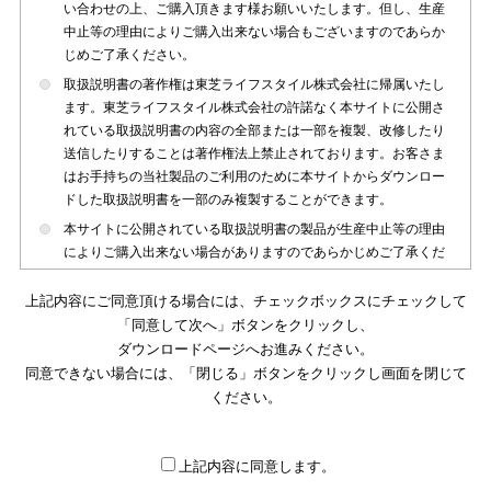
い合わせの上、ご購入頂きます様お願いいたします。但し、生産
中止等の理由によりご購入出来ない場合もございますのであらか
じめご了承ください。
取扱説明書の著作権は東芝ライフスタイル株式会社に帰属いたし
ます。東芝ライフスタイル株式会社の許諾なく本サイトに公開さ
れている取扱説明書の内容の全部または一部を複製、改修したり
送信したりすることは著作権法上禁止されております。お客さま
はお手持ちの当社製品のご利用のために本サイトからダウンロー
ドした取扱説明書を一部のみ複製することができます。
本サイトに公開されている取扱説明書の製品が生産中止等の理由
によりご購入出来ない場合がありますのであらかじめご了承くだ
さい。
上記内容にご同意頂ける場合には、チェックボックスにチェックして
本サイトに公開されている取扱説明書は、製品が発売された時点
「同意して次へ」ボタンをクリックし、
のものを掲載しております。従いまして本サイトに掲載されてい
ダウンロードページへお進みください。
る取扱説明書の記載内容とお客さまがお持ちの製品の仕様がその
同意できない場合には、「閉じる」ボタンをクリックし画面を閉じて
後のマイナーチェンジ等で変更になる場合がございます。本サイ
トに公開されている取扱説明書の内容とお手持ちの製品の仕様に
ください。
違いがある場合は、ご購入店、お近くの当社製品の取扱店、また
は販売会社・サービス会社にお問い合わせ頂きますようお願いい
たします。
上記内容に同意します。