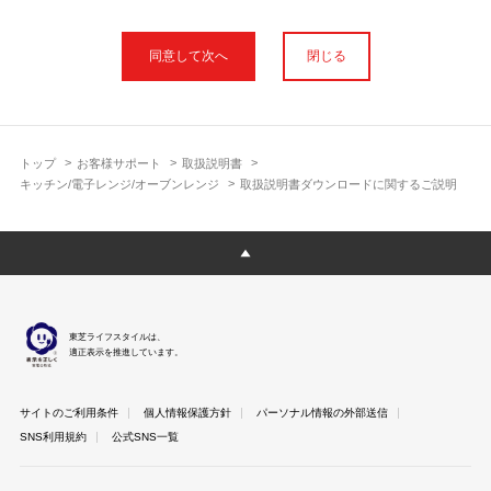
本サイトに公開されている取扱説明書は、印刷物の取扱説明書と
フォント、色が異なります。
閉じる
使用上のご注意や安全上のご注意、また測定基準や数値等は取扱
説明書が作成された時点での基準に応じた内容となっております
のでご了承ください。
製品には、取扱説明書を補足する操作ガイドや正誤表など取扱説
明書以外の印刷物が同梱されている場合がありますが、本サイト
トップ
お客様サポート
取扱説明書
ではそれらを全て公開しておりませんのであらかじめご了承くだ
キッチン/電子レンジ/オーブンレンジ
取扱説明書ダウンロードに関するご説明
さい。
本サイトのサービスは予告なく中止または内容を変更する場合が
ございますのであらかじめご了承ください。
取扱説明書は製品をご購入いただいたお客さまのための資料で
す。 本サイトに公開されている取扱説明書についてご購入のお客
さま以外からのお問い合わせにはお答えできない場合があります
東芝ライフスタイルは、
のであらかじめご了承ください。
適正表示を推進しています。
サイトのご利用条件
個人情報保護方針
パーソナル情報の外部送信
SNS利用規約
公式SNS一覧