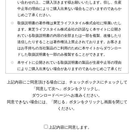
い合わせの上、ご購入頂きます様お願いいたします。但し、生産
中止等の理由によりご購入出来ない場合もございますのであらか
じめご了承ください。
取扱説明書の著作権は東芝ライフスタイル株式会社に帰属いたし
ます。東芝ライフスタイル株式会社の許諾なく本サイトに公開さ
れている取扱説明書の内容の全部または一部を複製、改修したり
送信したりすることは著作権法上禁止されております。お客さま
はお手持ちの当社製品のご利用のために本サイトからダウンロー
ドした取扱説明書を一部のみ複製することができます。
本サイトに公開されている取扱説明書の製品が生産中止等の理由
によりご購入出来ない場合がありますのであらかじめご了承くだ
さい。
上記内容にご同意頂ける場合には、チェックボックスにチェックして
本サイトに公開されている取扱説明書は、製品が発売された時点
「同意して次へ」ボタンをクリックし、
のものを掲載しております。従いまして本サイトに掲載されてい
ダウンロードページへお進みください。
る取扱説明書の記載内容とお客さまがお持ちの製品の仕様がその
同意できない場合には、「閉じる」ボタンをクリックし画面を閉じて
後のマイナーチェンジ等で変更になる場合がございます。本サイ
トに公開されている取扱説明書の内容とお手持ちの製品の仕様に
ください。
違いがある場合は、ご購入店、お近くの当社製品の取扱店、また
は販売会社・サービス会社にお問い合わせ頂きますようお願いい
たします。
上記内容に同意します。