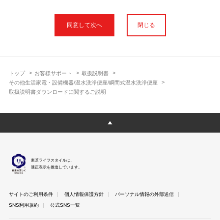
本サイトに公開されている取扱説明書は、印刷物の取扱説明書と
フォント、色が異なります。
閉じる
使用上のご注意や安全上のご注意、また測定基準や数値等は取扱
説明書が作成された時点での基準に応じた内容となっております
のでご了承ください。
製品には、取扱説明書を補足する操作ガイドや正誤表など取扱説
明書以外の印刷物が同梱されている場合がありますが、本サイト
トップ
お客様サポート
取扱説明書
ではそれらを全て公開しておりませんのであらかじめご了承くだ
その他生活家電・設備機器/温水洗浄便座/瞬間式温水洗浄便座
さい。
取扱説明書ダウンロードに関するご説明
本サイトのサービスは予告なく中止または内容を変更する場合が
ございますのであらかじめご了承ください。
取扱説明書は製品をご購入いただいたお客さまのための資料で
す。 本サイトに公開されている取扱説明書についてご購入のお客
さま以外からのお問い合わせにはお答えできない場合があります
のであらかじめご了承ください。
東芝ライフスタイルは、
適正表示を推進しています。
サイトのご利用条件
個人情報保護方針
パーソナル情報の外部送信
SNS利用規約
公式SNS一覧