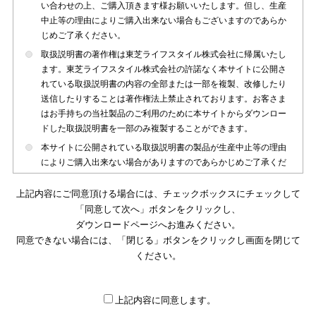
い合わせの上、ご購入頂きます様お願いいたします。但し、生産
中止等の理由によりご購入出来ない場合もございますのであらか
じめご了承ください。
取扱説明書の著作権は東芝ライフスタイル株式会社に帰属いたし
ます。東芝ライフスタイル株式会社の許諾なく本サイトに公開さ
れている取扱説明書の内容の全部または一部を複製、改修したり
送信したりすることは著作権法上禁止されております。お客さま
はお手持ちの当社製品のご利用のために本サイトからダウンロー
ドした取扱説明書を一部のみ複製することができます。
本サイトに公開されている取扱説明書の製品が生産中止等の理由
によりご購入出来ない場合がありますのであらかじめご了承くだ
さい。
上記内容にご同意頂ける場合には、チェックボックスにチェックして
本サイトに公開されている取扱説明書は、製品が発売された時点
「同意して次へ」ボタンをクリックし、
のものを掲載しております。従いまして本サイトに掲載されてい
ダウンロードページへお進みください。
る取扱説明書の記載内容とお客さまがお持ちの製品の仕様がその
同意できない場合には、「閉じる」ボタンをクリックし画面を閉じて
後のマイナーチェンジ等で変更になる場合がございます。本サイ
トに公開されている取扱説明書の内容とお手持ちの製品の仕様に
ください。
違いがある場合は、ご購入店、お近くの当社製品の取扱店、また
は販売会社・サービス会社にお問い合わせ頂きますようお願いい
たします。
上記内容に同意します。