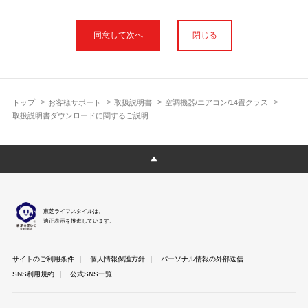
本サイトに公開されている取扱説明書は、印刷物の取扱説明書と
フォント、色が異なります。
閉じる
使用上のご注意や安全上のご注意、また測定基準や数値等は取扱
説明書が作成された時点での基準に応じた内容となっております
のでご了承ください。
製品には、取扱説明書を補足する操作ガイドや正誤表など取扱説
明書以外の印刷物が同梱されている場合がありますが、本サイト
トップ
お客様サポート
取扱説明書
空調機器/エアコン/14畳クラス
ではそれらを全て公開しておりませんのであらかじめご了承くだ
取扱説明書ダウンロードに関するご説明
さい。
本サイトのサービスは予告なく中止または内容を変更する場合が
ございますのであらかじめご了承ください。
取扱説明書は製品をご購入いただいたお客さまのための資料で
す。 本サイトに公開されている取扱説明書についてご購入のお客
さま以外からのお問い合わせにはお答えできない場合があります
東芝ライフスタイルは、
のであらかじめご了承ください。
適正表示を推進しています。
サイトのご利用条件
個人情報保護方針
パーソナル情報の外部送信
SNS利用規約
公式SNS一覧