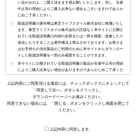
い合わせの上、ご購入頂きます様お願いいたします。但し、生産
中止等の理由によりご購入出来ない場合もございますのであらか
じめご了承ください。
取扱説明書の著作権は東芝ライフスタイル株式会社に帰属いたし
ます。東芝ライフスタイル株式会社の許諾なく本サイトに公開さ
れている取扱説明書の内容の全部または一部を複製、改修したり
送信したりすることは著作権法上禁止されております。お客さま
はお手持ちの当社製品のご利用のために本サイトからダウンロー
ドした取扱説明書を一部のみ複製することができます。
本サイトに公開されている取扱説明書の製品が生産中止等の理由
によりご購入出来ない場合がありますのであらかじめご了承くだ
さい。
上記内容にご同意頂ける場合には、チェックボックスにチェックして
本サイトに公開されている取扱説明書は、製品が発売された時点
「同意して次へ」ボタンをクリックし、
のものを掲載しております。従いまして本サイトに掲載されてい
ダウンロードページへお進みください。
る取扱説明書の記載内容とお客さまがお持ちの製品の仕様がその
同意できない場合には、「閉じる」ボタンをクリックし画面を閉じて
後のマイナーチェンジ等で変更になる場合がございます。本サイ
トに公開されている取扱説明書の内容とお手持ちの製品の仕様に
ください。
違いがある場合は、ご購入店、お近くの当社製品の取扱店、また
は販売会社・サービス会社にお問い合わせ頂きますようお願いい
たします。
上記内容に同意します。