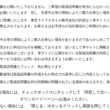
書を公開いたしておりません。ご希望の取扱説明書が見当たらなかった
お願いいたします。但し、生産中止等の理由によりご購入出来ない場合
に帰属いたします。東芝ライフスタイル株式会社の許諾なく本サイトに
禁止されております。お客さまはお手持ちの当社製品のご利用のために
中止等の理由によりご購入出来ない場合がありますのであらかじめご了
売された時点のものを掲載しております。従いまして本サイトに掲載さ
なる場合がございます。本サイトに公開されている取扱説明書の内容と
サービス会社にお問い合わせ頂きますようお願いいたします。
取扱説明書とフォント、色が異なります。
数値等は取扱説明書が作成された時点での基準に応じた内容となってお
表など取扱説明書以外の印刷物が同梱されている場合がありますが、本
る場合には、チェックボックスにチェックして「同意して次へ
更する場合がございますのであらかじめご了承ください。
ダウンロードページへお進みください。
めの資料です。 本サイトに公開されている取扱説明書についてご購入
ない場合には、「閉じる」ボタンをクリックし画面を閉じてく