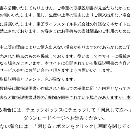
書を公開いたしておりません。ご希望の取扱説明書が見当たらなかった
お願いいたします。但し、生産中止等の理由によりご購入出来ない場合
に帰属いたします。東芝ライフスタイル株式会社の許諾なく本サイトに
禁止されております。お客さまはお手持ちの当社製品のご利用のために
中止等の理由によりご購入出来ない場合がありますのであらかじめご了
売された時点のものを掲載しております。従いまして本サイトに掲載さ
なる場合がございます。本サイトに公開されている取扱説明書の内容と
サービス会社にお問い合わせ頂きますようお願いいたします。
取扱説明書とフォント、色が異なります。
数値等は取扱説明書が作成された時点での基準に応じた内容となってお
表など取扱説明書以外の印刷物が同梱されている場合がありますが、本
る場合には、チェックボックスにチェックして「同意して次へ
更する場合がございますのであらかじめご了承ください。
ダウンロードページへお進みください。
めの資料です。 本サイトに公開されている取扱説明書についてご購入
ない場合には、「閉じる」ボタンをクリックし画面を閉じてく