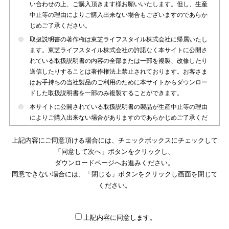
い合わせの上、ご購入頂きます様お願いいたします。但し、生産
中止等の理由によりご購入出来ない場合もございますのであらか
じめご了承ください。
取扱説明書の著作権は東芝ライフスタイル株式会社に帰属いたし
ます。東芝ライフスタイル株式会社の許諾なく本サイトに公開さ
れている取扱説明書の内容の全部または一部を複製、改修したり
送信したりすることは著作権法上禁止されております。お客さま
はお手持ちの当社製品のご利用のために本サイトからダウンロー
ドした取扱説明書を一部のみ複製することができます。
本サイトに公開されている取扱説明書の製品が生産中止等の理由
によりご購入出来ない場合がありますのであらかじめご了承くだ
さい。
上記内容にご同意頂ける場合には、チェックボックスにチェックして
本サイトに公開されている取扱説明書は、製品が発売された時点
「同意して次へ」ボタンをクリックし、
のものを掲載しております。従いまして本サイトに掲載されてい
ダウンロードページへお進みください。
る取扱説明書の記載内容とお客さまがお持ちの製品の仕様がその
同意できない場合には、「閉じる」ボタンをクリックし画面を閉じて
後のマイナーチェンジ等で変更になる場合がございます。本サイ
トに公開されている取扱説明書の内容とお手持ちの製品の仕様に
ください。
違いがある場合は、ご購入店、お近くの当社製品の取扱店、また
は販売会社・サービス会社にお問い合わせ頂きますようお願いい
たします。
上記内容に同意します。