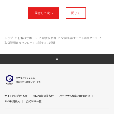
本サイトに公開されている取扱説明書は、印刷物の取扱説明書と
フォント、色が異なります。
閉じる
使用上のご注意や安全上のご注意、また測定基準や数値等は取扱
説明書が作成された時点での基準に応じた内容となっております
のでご了承ください。
製品には、取扱説明書を補足する操作ガイドや正誤表など取扱説
明書以外の印刷物が同梱されている場合がありますが、本サイト
トップ
お客様サポート
取扱説明書
空調機器/エアコン/8畳クラス
ではそれらを全て公開しておりませんのであらかじめご了承くだ
取扱説明書ダウンロードに関するご説明
さい。
本サイトのサービスは予告なく中止または内容を変更する場合が
ございますのであらかじめご了承ください。
取扱説明書は製品をご購入いただいたお客さまのための資料で
す。 本サイトに公開されている取扱説明書についてご購入のお客
さま以外からのお問い合わせにはお答えできない場合があります
東芝ライフスタイルは、
のであらかじめご了承ください。
適正表示を推進しています。
サイトのご利用条件
個人情報保護方針
パーソナル情報の外部送信
SNS利用規約
公式SNS一覧