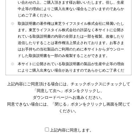
い合わせの上、ご購入頂きます様お願いいたします。但し、生産
中止等の理由によりご購入出来ない場合もございますのであらか
じめご了承ください。
取扱説明書の著作権は東芝ライフスタイル株式会社に帰属いたし
ます。東芝ライフスタイル株式会社の許諾なく本サイトに公開さ
れている取扱説明書の内容の全部または一部を複製、改修したり
送信したりすることは著作権法上禁止されております。お客さま
はお手持ちの当社製品のご利用のために本サイトからダウンロー
ドした取扱説明書を一部のみ複製することができます。
本サイトに公開されている取扱説明書の製品が生産中止等の理由
によりご購入出来ない場合がありますのであらかじめご了承くだ
さい。
上記内容にご同意頂ける場合には、チェックボックスにチェックして
本サイトに公開されている取扱説明書は、製品が発売された時点
「同意して次へ」ボタンをクリックし、
のものを掲載しております。従いまして本サイトに掲載されてい
ダウンロードページへお進みください。
る取扱説明書の記載内容とお客さまがお持ちの製品の仕様がその
同意できない場合には、「閉じる」ボタンをクリックし画面を閉じて
後のマイナーチェンジ等で変更になる場合がございます。本サイ
トに公開されている取扱説明書の内容とお手持ちの製品の仕様に
ください。
違いがある場合は、ご購入店、お近くの当社製品の取扱店、また
は販売会社・サービス会社にお問い合わせ頂きますようお願いい
たします。
上記内容に同意します。