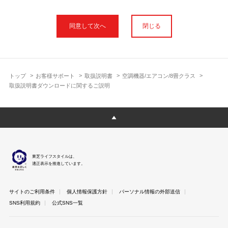
本サイトに公開されている取扱説明書は、印刷物の取扱説明書と
フォント、色が異なります。
閉じる
使用上のご注意や安全上のご注意、また測定基準や数値等は取扱
説明書が作成された時点での基準に応じた内容となっております
のでご了承ください。
製品には、取扱説明書を補足する操作ガイドや正誤表など取扱説
明書以外の印刷物が同梱されている場合がありますが、本サイト
トップ
お客様サポート
取扱説明書
空調機器/エアコン/8畳クラス
ではそれらを全て公開しておりませんのであらかじめご了承くだ
取扱説明書ダウンロードに関するご説明
さい。
本サイトのサービスは予告なく中止または内容を変更する場合が
ございますのであらかじめご了承ください。
取扱説明書は製品をご購入いただいたお客さまのための資料で
す。 本サイトに公開されている取扱説明書についてご購入のお客
さま以外からのお問い合わせにはお答えできない場合があります
東芝ライフスタイルは、
のであらかじめご了承ください。
適正表示を推進しています。
サイトのご利用条件
個人情報保護方針
パーソナル情報の外部送信
SNS利用規約
公式SNS一覧