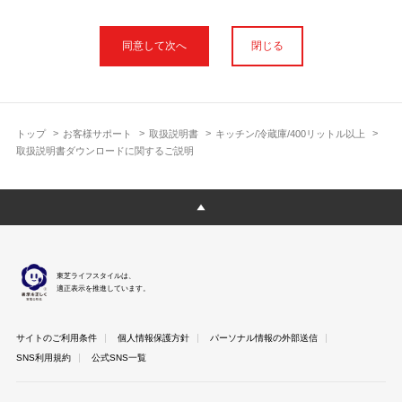
本サイトに公開されている取扱説明書は、印刷物の取扱説明書と
フォント、色が異なります。
閉じる
使用上のご注意や安全上のご注意、また測定基準や数値等は取扱
説明書が作成された時点での基準に応じた内容となっております
のでご了承ください。
製品には、取扱説明書を補足する操作ガイドや正誤表など取扱説
明書以外の印刷物が同梱されている場合がありますが、本サイト
トップ
お客様サポート
取扱説明書
キッチン/冷蔵庫/400リットル以上
ではそれらを全て公開しておりませんのであらかじめご了承くだ
取扱説明書ダウンロードに関するご説明
さい。
本サイトのサービスは予告なく中止または内容を変更する場合が
ございますのであらかじめご了承ください。
取扱説明書は製品をご購入いただいたお客さまのための資料で
す。 本サイトに公開されている取扱説明書についてご購入のお客
さま以外からのお問い合わせにはお答えできない場合があります
東芝ライフスタイルは、
のであらかじめご了承ください。
適正表示を推進しています。
サイトのご利用条件
個人情報保護方針
パーソナル情報の外部送信
SNS利用規約
公式SNS一覧