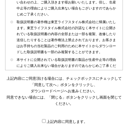
い合わせの上、ご購入頂きます様お願いいたします。但し、生産
中止等の理由によりご購入出来ない場合もございますのであらか
じめご了承ください。
取扱説明書の著作権は東芝ライフスタイル株式会社に帰属いたし
ます。東芝ライフスタイル株式会社の許諾なく本サイトに公開さ
れている取扱説明書の内容の全部または一部を複製、改修したり
送信したりすることは著作権法上禁止されております。お客さま
はお手持ちの当社製品のご利用のために本サイトからダウンロー
ドした取扱説明書を一部のみ複製することができます。
本サイトに公開されている取扱説明書の製品が生産中止等の理由
によりご購入出来ない場合がありますのであらかじめご了承くだ
さい。
上記内容にご同意頂ける場合には、チェックボックスにチェックして
本サイトに公開されている取扱説明書は、製品が発売された時点
「同意して次へ」ボタンをクリックし、
のものを掲載しております。従いまして本サイトに掲載されてい
ダウンロードページへお進みください。
る取扱説明書の記載内容とお客さまがお持ちの製品の仕様がその
同意できない場合には、「閉じる」ボタンをクリックし画面を閉じて
後のマイナーチェンジ等で変更になる場合がございます。本サイ
トに公開されている取扱説明書の内容とお手持ちの製品の仕様に
ください。
違いがある場合は、ご購入店、お近くの当社製品の取扱店、また
は販売会社・サービス会社にお問い合わせ頂きますようお願いい
たします。
上記内容に同意します。