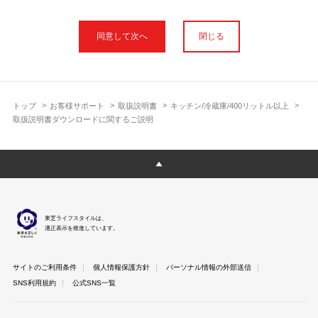
本サイトに公開されている取扱説明書は、印刷物の取扱説明書と
フォント、色が異なります。
閉じる
使用上のご注意や安全上のご注意、また測定基準や数値等は取扱
説明書が作成された時点での基準に応じた内容となっております
のでご了承ください。
製品には、取扱説明書を補足する操作ガイドや正誤表など取扱説
明書以外の印刷物が同梱されている場合がありますが、本サイト
トップ
お客様サポート
取扱説明書
キッチン/冷蔵庫/400リットル以上
ではそれらを全て公開しておりませんのであらかじめご了承くだ
取扱説明書ダウンロードに関するご説明
さい。
本サイトのサービスは予告なく中止または内容を変更する場合が
ございますのであらかじめご了承ください。
取扱説明書は製品をご購入いただいたお客さまのための資料で
す。 本サイトに公開されている取扱説明書についてご購入のお客
さま以外からのお問い合わせにはお答えできない場合があります
東芝ライフスタイルは、
のであらかじめご了承ください。
適正表示を推進しています。
サイトのご利用条件
個人情報保護方針
パーソナル情報の外部送信
SNS利用規約
公式SNS一覧