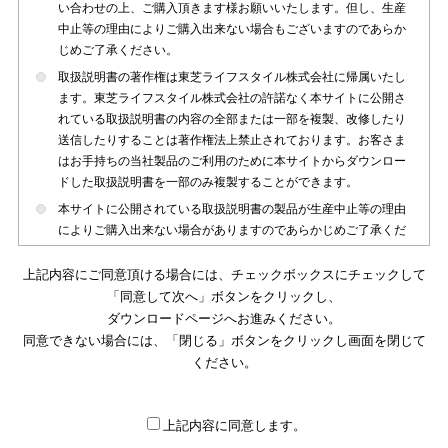
い合わせの上、ご購入頂きます様お願いいたします。但し、生産
中止等の理由によりご購入出来ない場合もございますのであらか
じめご了承ください。
取扱説明書の著作権は東芝ライフスタイル株式会社に帰属いたし
ます。東芝ライフスタイル株式会社の許諾なく本サイトに公開さ
れている取扱説明書の内容の全部または一部を複製、改修したり
送信したりすることは著作権法上禁止されております。お客さま
はお手持ちの当社製品のご利用のために本サイトからダウンロー
ドした取扱説明書を一部のみ複製することができます。
本サイトに公開されている取扱説明書の製品が生産中止等の理由
によりご購入出来ない場合がありますのであらかじめご了承くだ
さい。
上記内容にご同意頂ける場合には、チェックボックスにチェックして
本サイトに公開されている取扱説明書は、製品が発売された時点
「同意して次へ」ボタンをクリックし、
のものを掲載しております。従いまして本サイトに掲載されてい
ダウンロードページへお進みください。
る取扱説明書の記載内容とお客さまがお持ちの製品の仕様がその
同意できない場合には、「閉じる」ボタンをクリックし画面を閉じて
後のマイナーチェンジ等で変更になる場合がございます。本サイ
トに公開されている取扱説明書の内容とお手持ちの製品の仕様に
ください。
違いがある場合は、ご購入店、お近くの当社製品の取扱店、また
は販売会社・サービス会社にお問い合わせ頂きますようお願いい
たします。
上記内容に同意します。