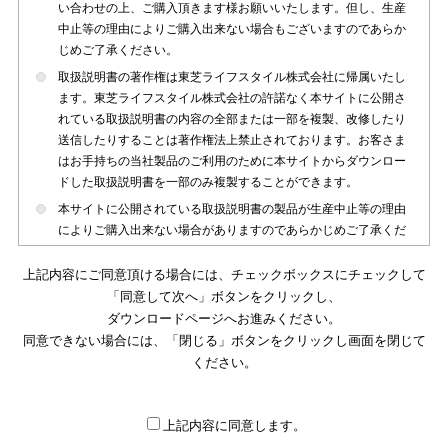
い合わせの上、ご購入頂きます様お願いいたします。但し、生産
中止等の理由によりご購入出来ない場合もございますのであらか
じめご了承ください。
取扱説明書の著作権は東芝ライフスタイル株式会社に帰属いたし
ます。東芝ライフスタイル株式会社の許諾なく本サイトに公開さ
れている取扱説明書の内容の全部または一部を複製、改修したり
送信したりすることは著作権法上禁止されております。お客さま
はお手持ちの当社製品のご利用のために本サイトからダウンロー
ドした取扱説明書を一部のみ複製することができます。
本サイトに公開されている取扱説明書の製品が生産中止等の理由
によりご購入出来ない場合がありますのであらかじめご了承くだ
さい。
上記内容にご同意頂ける場合には、チェックボックスにチェックして
本サイトに公開されている取扱説明書は、製品が発売された時点
「同意して次へ」ボタンをクリックし、
のものを掲載しております。従いまして本サイトに掲載されてい
ダウンロードページへお進みください。
る取扱説明書の記載内容とお客さまがお持ちの製品の仕様がその
同意できない場合には、「閉じる」ボタンをクリックし画面を閉じて
後のマイナーチェンジ等で変更になる場合がございます。本サイ
トに公開されている取扱説明書の内容とお手持ちの製品の仕様に
ください。
違いがある場合は、ご購入店、お近くの当社製品の取扱店、また
は販売会社・サービス会社にお問い合わせ頂きますようお願いい
たします。
上記内容に同意します。