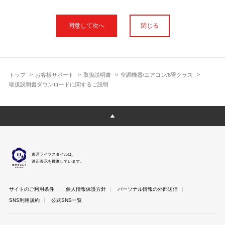
本サイトに公開されている取扱説明書は、印刷物の取扱説明書と
フォント、色が異なります。
閉じる
使用上のご注意や安全上のご注意、また測定基準や数値等は取扱
説明書が作成された時点での基準に応じた内容となっております
のでご了承ください。
製品には、取扱説明書を補足する操作ガイドや正誤表など取扱説
明書以外の印刷物が同梱されている場合がありますが、本サイト
トップ
お客様サポート
取扱説明書
空調機器/エアコン/6畳クラス
ではそれらを全て公開しておりませんのであらかじめご了承くだ
取扱説明書ダウンロードに関するご説明
さい。
本サイトのサービスは予告なく中止または内容を変更する場合が
ございますのであらかじめご了承ください。
取扱説明書は製品をご購入いただいたお客さまのための資料で
す。 本サイトに公開されている取扱説明書についてご購入のお客
さま以外からのお問い合わせにはお答えできない場合があります
東芝ライフスタイルは、
のであらかじめご了承ください。
適正表示を推進しています。
サイトのご利用条件
個人情報保護方針
パーソナル情報の外部送信
SNS利用規約
公式SNS一覧