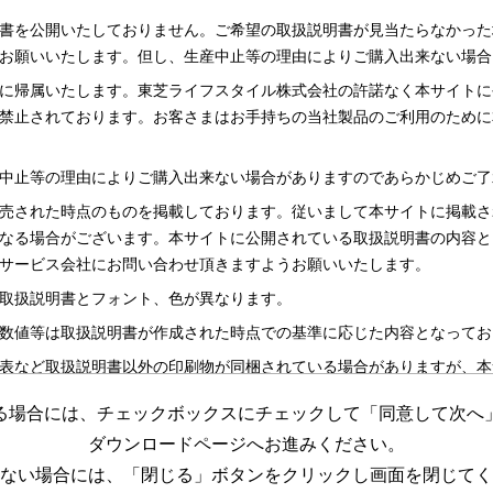
書を公開いたしておりません。ご希望の取扱説明書が見当たらなかった
お願いいたします。但し、生産中止等の理由によりご購入出来ない場合
に帰属いたします。東芝ライフスタイル株式会社の許諾なく本サイトに
禁止されております。お客さまはお手持ちの当社製品のご利用のために
中止等の理由によりご購入出来ない場合がありますのであらかじめご了
売された時点のものを掲載しております。従いまして本サイトに掲載さ
なる場合がございます。本サイトに公開されている取扱説明書の内容と
サービス会社にお問い合わせ頂きますようお願いいたします。
取扱説明書とフォント、色が異なります。
数値等は取扱説明書が作成された時点での基準に応じた内容となってお
表など取扱説明書以外の印刷物が同梱されている場合がありますが、本
る場合には、チェックボックスにチェックして「同意して次へ
更する場合がございますのであらかじめご了承ください。
ダウンロードページへお進みください。
めの資料です。 本サイトに公開されている取扱説明書についてご購入
ない場合には、「閉じる」ボタンをクリックし画面を閉じてく