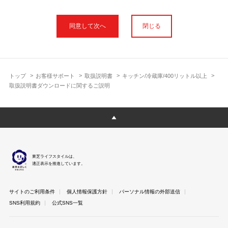
本サイトに公開されている取扱説明書は、印刷物の取扱説明書と
フォント、色が異なります。
閉じる
使用上のご注意や安全上のご注意、また測定基準や数値等は取扱
説明書が作成された時点での基準に応じた内容となっております
のでご了承ください。
製品には、取扱説明書を補足する操作ガイドや正誤表など取扱説
明書以外の印刷物が同梱されている場合がありますが、本サイト
トップ
お客様サポート
取扱説明書
キッチン/冷蔵庫/400リットル以上
ではそれらを全て公開しておりませんのであらかじめご了承くだ
取扱説明書ダウンロードに関するご説明
さい。
本サイトのサービスは予告なく中止または内容を変更する場合が
ございますのであらかじめご了承ください。
取扱説明書は製品をご購入いただいたお客さまのための資料で
す。 本サイトに公開されている取扱説明書についてご購入のお客
さま以外からのお問い合わせにはお答えできない場合があります
東芝ライフスタイルは、
のであらかじめご了承ください。
適正表示を推進しています。
サイトのご利用条件
個人情報保護方針
パーソナル情報の外部送信
SNS利用規約
公式SNS一覧