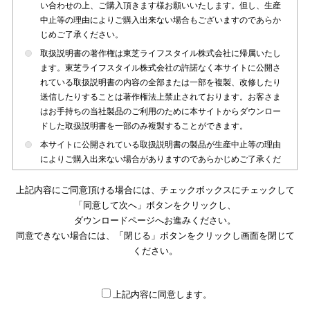
い合わせの上、ご購入頂きます様お願いいたします。但し、生産
中止等の理由によりご購入出来ない場合もございますのであらか
じめご了承ください。
取扱説明書の著作権は東芝ライフスタイル株式会社に帰属いたし
ます。東芝ライフスタイル株式会社の許諾なく本サイトに公開さ
れている取扱説明書の内容の全部または一部を複製、改修したり
送信したりすることは著作権法上禁止されております。お客さま
はお手持ちの当社製品のご利用のために本サイトからダウンロー
ドした取扱説明書を一部のみ複製することができます。
本サイトに公開されている取扱説明書の製品が生産中止等の理由
によりご購入出来ない場合がありますのであらかじめご了承くだ
さい。
上記内容にご同意頂ける場合には、チェックボックスにチェックして
本サイトに公開されている取扱説明書は、製品が発売された時点
「同意して次へ」ボタンをクリックし、
のものを掲載しております。従いまして本サイトに掲載されてい
ダウンロードページへお進みください。
る取扱説明書の記載内容とお客さまがお持ちの製品の仕様がその
同意できない場合には、「閉じる」ボタンをクリックし画面を閉じて
後のマイナーチェンジ等で変更になる場合がございます。本サイ
トに公開されている取扱説明書の内容とお手持ちの製品の仕様に
ください。
違いがある場合は、ご購入店、お近くの当社製品の取扱店、また
は販売会社・サービス会社にお問い合わせ頂きますようお願いい
たします。
上記内容に同意します。