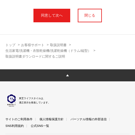
本サイトに公開されている取扱説明書は、印刷物の取扱説明書と
フォント、色が異なります。
閉じる
使用上のご注意や安全上のご注意、また測定基準や数値等は取扱
説明書が作成された時点での基準に応じた内容となっております
のでご了承ください。
製品には、取扱説明書を補足する操作ガイドや正誤表など取扱説
明書以外の印刷物が同梱されている場合がありますが、本サイト
トップ
お客様サポート
取扱説明書
ではそれらを全て公開しておりませんのであらかじめご了承くだ
生活家電/洗濯機・衣類乾燥機/洗濯乾燥機（ドラム/縦型）
さい。
取扱説明書ダウンロードに関するご説明
本サイトのサービスは予告なく中止または内容を変更する場合が
ございますのであらかじめご了承ください。
取扱説明書は製品をご購入いただいたお客さまのための資料で
す。 本サイトに公開されている取扱説明書についてご購入のお客
さま以外からのお問い合わせにはお答えできない場合があります
のであらかじめご了承ください。
東芝ライフスタイルは、
適正表示を推進しています。
サイトのご利用条件
個人情報保護方針
パーソナル情報の外部送信
SNS利用規約
公式SNS一覧