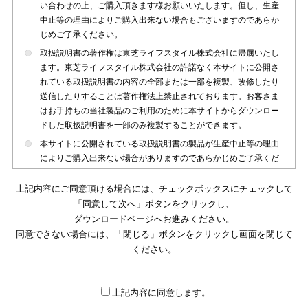
い合わせの上、ご購入頂きます様お願いいたします。但し、生産
中止等の理由によりご購入出来ない場合もございますのであらか
じめご了承ください。
取扱説明書の著作権は東芝ライフスタイル株式会社に帰属いたし
ます。東芝ライフスタイル株式会社の許諾なく本サイトに公開さ
れている取扱説明書の内容の全部または一部を複製、改修したり
送信したりすることは著作権法上禁止されております。お客さま
はお手持ちの当社製品のご利用のために本サイトからダウンロー
ドした取扱説明書を一部のみ複製することができます。
本サイトに公開されている取扱説明書の製品が生産中止等の理由
によりご購入出来ない場合がありますのであらかじめご了承くだ
さい。
上記内容にご同意頂ける場合には、チェックボックスにチェックして
本サイトに公開されている取扱説明書は、製品が発売された時点
「同意して次へ」ボタンをクリックし、
のものを掲載しております。従いまして本サイトに掲載されてい
ダウンロードページへお進みください。
る取扱説明書の記載内容とお客さまがお持ちの製品の仕様がその
同意できない場合には、「閉じる」ボタンをクリックし画面を閉じて
後のマイナーチェンジ等で変更になる場合がございます。本サイ
トに公開されている取扱説明書の内容とお手持ちの製品の仕様に
ください。
違いがある場合は、ご購入店、お近くの当社製品の取扱店、また
は販売会社・サービス会社にお問い合わせ頂きますようお願いい
たします。
上記内容に同意します。