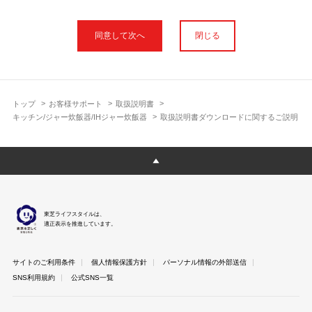
本サイトに公開されている取扱説明書は、印刷物の取扱説明書と
フォント、色が異なります。
閉じる
使用上のご注意や安全上のご注意、また測定基準や数値等は取扱
説明書が作成された時点での基準に応じた内容となっております
のでご了承ください。
製品には、取扱説明書を補足する操作ガイドや正誤表など取扱説
明書以外の印刷物が同梱されている場合がありますが、本サイト
トップ
お客様サポート
取扱説明書
ではそれらを全て公開しておりませんのであらかじめご了承くだ
キッチン/ジャー炊飯器/IHジャー炊飯器
取扱説明書ダウンロードに関するご説明
さい。
本サイトのサービスは予告なく中止または内容を変更する場合が
ございますのであらかじめご了承ください。
取扱説明書は製品をご購入いただいたお客さまのための資料で
す。 本サイトに公開されている取扱説明書についてご購入のお客
さま以外からのお問い合わせにはお答えできない場合があります
東芝ライフスタイルは、
のであらかじめご了承ください。
適正表示を推進しています。
サイトのご利用条件
個人情報保護方針
パーソナル情報の外部送信
SNS利用規約
公式SNS一覧