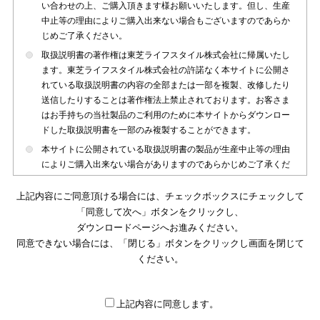
い合わせの上、ご購入頂きます様お願いいたします。但し、生産
中止等の理由によりご購入出来ない場合もございますのであらか
じめご了承ください。
取扱説明書の著作権は東芝ライフスタイル株式会社に帰属いたし
ます。東芝ライフスタイル株式会社の許諾なく本サイトに公開さ
れている取扱説明書の内容の全部または一部を複製、改修したり
送信したりすることは著作権法上禁止されております。お客さま
はお手持ちの当社製品のご利用のために本サイトからダウンロー
ドした取扱説明書を一部のみ複製することができます。
本サイトに公開されている取扱説明書の製品が生産中止等の理由
によりご購入出来ない場合がありますのであらかじめご了承くだ
さい。
上記内容にご同意頂ける場合には、チェックボックスにチェックして
本サイトに公開されている取扱説明書は、製品が発売された時点
「同意して次へ」ボタンをクリックし、
のものを掲載しております。従いまして本サイトに掲載されてい
ダウンロードページへお進みください。
る取扱説明書の記載内容とお客さまがお持ちの製品の仕様がその
同意できない場合には、「閉じる」ボタンをクリックし画面を閉じて
後のマイナーチェンジ等で変更になる場合がございます。本サイ
トに公開されている取扱説明書の内容とお手持ちの製品の仕様に
ください。
違いがある場合は、ご購入店、お近くの当社製品の取扱店、また
は販売会社・サービス会社にお問い合わせ頂きますようお願いい
たします。
上記内容に同意します。