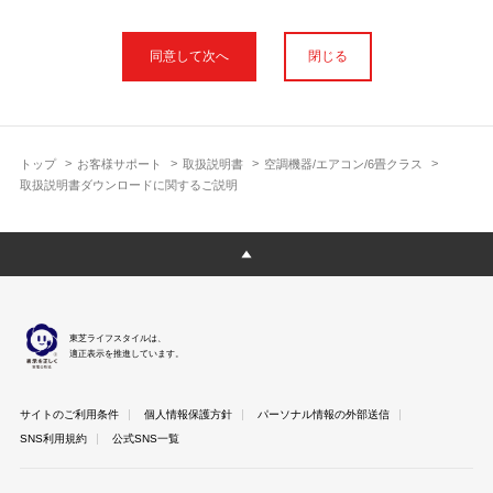
本サイトに公開されている取扱説明書は、印刷物の取扱説明書と
フォント、色が異なります。
閉じる
使用上のご注意や安全上のご注意、また測定基準や数値等は取扱
説明書が作成された時点での基準に応じた内容となっております
のでご了承ください。
製品には、取扱説明書を補足する操作ガイドや正誤表など取扱説
明書以外の印刷物が同梱されている場合がありますが、本サイト
トップ
お客様サポート
取扱説明書
空調機器/エアコン/6畳クラス
ではそれらを全て公開しておりませんのであらかじめご了承くだ
取扱説明書ダウンロードに関するご説明
さい。
本サイトのサービスは予告なく中止または内容を変更する場合が
ございますのであらかじめご了承ください。
取扱説明書は製品をご購入いただいたお客さまのための資料で
す。 本サイトに公開されている取扱説明書についてご購入のお客
さま以外からのお問い合わせにはお答えできない場合があります
東芝ライフスタイルは、
のであらかじめご了承ください。
適正表示を推進しています。
サイトのご利用条件
個人情報保護方針
パーソナル情報の外部送信
SNS利用規約
公式SNS一覧