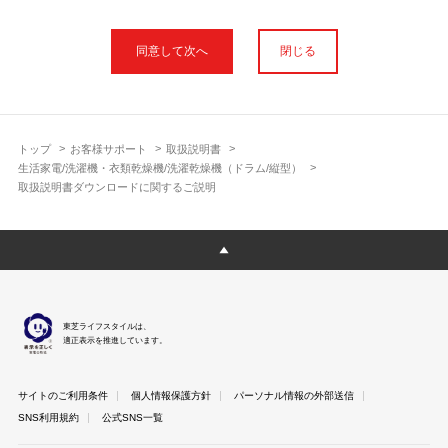
本サイトに公開されている取扱説明書は、印刷物の取扱説明書と
フォント、色が異なります。
閉じる
使用上のご注意や安全上のご注意、また測定基準や数値等は取扱
説明書が作成された時点での基準に応じた内容となっております
のでご了承ください。
製品には、取扱説明書を補足する操作ガイドや正誤表など取扱説
明書以外の印刷物が同梱されている場合がありますが、本サイト
トップ
お客様サポート
取扱説明書
ではそれらを全て公開しておりませんのであらかじめご了承くだ
生活家電/洗濯機・衣類乾燥機/洗濯乾燥機（ドラム/縦型）
さい。
取扱説明書ダウンロードに関するご説明
本サイトのサービスは予告なく中止または内容を変更する場合が
ございますのであらかじめご了承ください。
取扱説明書は製品をご購入いただいたお客さまのための資料で
す。 本サイトに公開されている取扱説明書についてご購入のお客
さま以外からのお問い合わせにはお答えできない場合があります
のであらかじめご了承ください。
東芝ライフスタイルは、
適正表示を推進しています。
サイトのご利用条件
個人情報保護方針
パーソナル情報の外部送信
SNS利用規約
公式SNS一覧