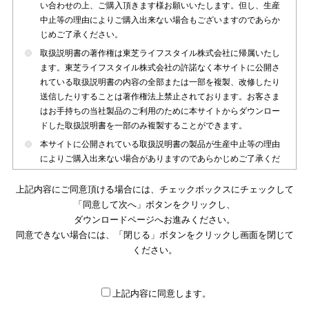
い合わせの上、ご購入頂きます様お願いいたします。但し、生産
中止等の理由によりご購入出来ない場合もございますのであらか
じめご了承ください。
取扱説明書の著作権は東芝ライフスタイル株式会社に帰属いたし
ます。東芝ライフスタイル株式会社の許諾なく本サイトに公開さ
れている取扱説明書の内容の全部または一部を複製、改修したり
送信したりすることは著作権法上禁止されております。お客さま
はお手持ちの当社製品のご利用のために本サイトからダウンロー
ドした取扱説明書を一部のみ複製することができます。
本サイトに公開されている取扱説明書の製品が生産中止等の理由
によりご購入出来ない場合がありますのであらかじめご了承くだ
さい。
上記内容にご同意頂ける場合には、チェックボックスにチェックして
本サイトに公開されている取扱説明書は、製品が発売された時点
「同意して次へ」ボタンをクリックし、
のものを掲載しております。従いまして本サイトに掲載されてい
ダウンロードページへお進みください。
る取扱説明書の記載内容とお客さまがお持ちの製品の仕様がその
同意できない場合には、「閉じる」ボタンをクリックし画面を閉じて
後のマイナーチェンジ等で変更になる場合がございます。本サイ
トに公開されている取扱説明書の内容とお手持ちの製品の仕様に
ください。
違いがある場合は、ご購入店、お近くの当社製品の取扱店、また
は販売会社・サービス会社にお問い合わせ頂きますようお願いい
たします。
上記内容に同意します。