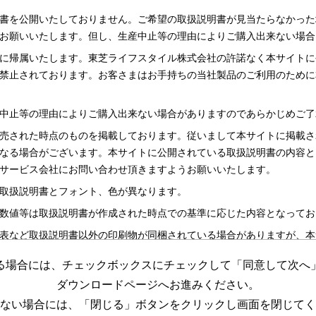
書を公開いたしておりません。ご希望の取扱説明書が見当たらなかった
お願いいたします。但し、生産中止等の理由によりご購入出来ない場合
に帰属いたします。東芝ライフスタイル株式会社の許諾なく本サイトに
禁止されております。お客さまはお手持ちの当社製品のご利用のために
中止等の理由によりご購入出来ない場合がありますのであらかじめご了
売された時点のものを掲載しております。従いまして本サイトに掲載さ
なる場合がございます。本サイトに公開されている取扱説明書の内容と
サービス会社にお問い合わせ頂きますようお願いいたします。
取扱説明書とフォント、色が異なります。
数値等は取扱説明書が作成された時点での基準に応じた内容となってお
表など取扱説明書以外の印刷物が同梱されている場合がありますが、本
る場合には、チェックボックスにチェックして「同意して次へ
更する場合がございますのであらかじめご了承ください。
ダウンロードページへお進みください。
めの資料です。 本サイトに公開されている取扱説明書についてご購入
ない場合には、「閉じる」ボタンをクリックし画面を閉じてく