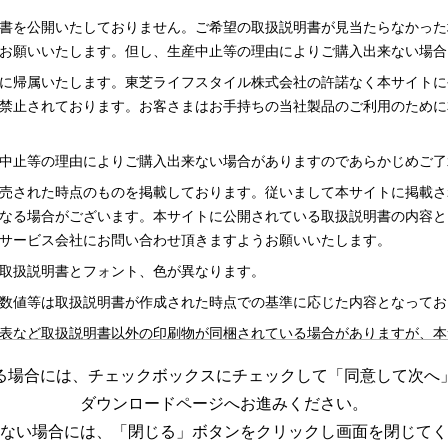
書を公開いたしておりません。ご希望の取扱説明書が見当たらなかった
お願いいたします。但し、生産中止等の理由によりご購入出来ない場合
に帰属いたします。東芝ライフスタイル株式会社の許諾なく本サイトに
禁止されております。お客さまはお手持ちの当社製品のご利用のために
中止等の理由によりご購入出来ない場合がありますのであらかじめご了
売された時点のものを掲載しております。従いまして本サイトに掲載さ
なる場合がございます。本サイトに公開されている取扱説明書の内容と
サービス会社にお問い合わせ頂きますようお願いいたします。
取扱説明書とフォント、色が異なります。
数値等は取扱説明書が作成された時点での基準に応じた内容となってお
表など取扱説明書以外の印刷物が同梱されている場合がありますが、本
る場合には、チェックボックスにチェックして「同意して次へ
更する場合がございますのであらかじめご了承ください。
ダウンロードページへお進みください。
めの資料です。 本サイトに公開されている取扱説明書についてご購入
ない場合には、「閉じる」ボタンをクリックし画面を閉じてく