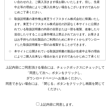
い合わせの上、ご購入頂きます様お願いいたします。但し、生産
中止等の理由によりご購入出来ない場合もございますのであらか
じめご了承ください。
取扱説明書の著作権は東芝ライフスタイル株式会社に帰属いたし
ます。東芝ライフスタイル株式会社の許諾なく本サイトに公開さ
れている取扱説明書の内容の全部または一部を複製、改修したり
送信したりすることは著作権法上禁止されております。お客さま
はお手持ちの当社製品のご利用のために本サイトからダウンロー
ドした取扱説明書を一部のみ複製することができます。
本サイトに公開されている取扱説明書の製品が生産中止等の理由
によりご購入出来ない場合がありますのであらかじめご了承くだ
さい。
上記内容にご同意頂ける場合には、チェックボックスにチェックして
本サイトに公開されている取扱説明書は、製品が発売された時点
「同意して次へ」ボタンをクリックし、
のものを掲載しております。従いまして本サイトに掲載されてい
ダウンロードページへお進みください。
る取扱説明書の記載内容とお客さまがお持ちの製品の仕様がその
同意できない場合には、「閉じる」ボタンをクリックし画面を閉じて
後のマイナーチェンジ等で変更になる場合がございます。本サイ
トに公開されている取扱説明書の内容とお手持ちの製品の仕様に
ください。
違いがある場合は、ご購入店、お近くの当社製品の取扱店、また
は販売会社・サービス会社にお問い合わせ頂きますようお願いい
たします。
上記内容に同意します。