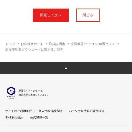
本サイトに公開されている取扱説明書は、印刷物の取扱説明書と
フォント、色が異なります。
閉じる
使用上のご注意や安全上のご注意、また測定基準や数値等は取扱
説明書が作成された時点での基準に応じた内容となっております
のでご了承ください。
製品には、取扱説明書を補足する操作ガイドや正誤表など取扱説
明書以外の印刷物が同梱されている場合がありますが、本サイト
トップ
お客様サポート
取扱説明書
空調機器/エアコン/10畳クラス
ではそれらを全て公開しておりませんのであらかじめご了承くだ
取扱説明書ダウンロードに関するご説明
さい。
本サイトのサービスは予告なく中止または内容を変更する場合が
ございますのであらかじめご了承ください。
取扱説明書は製品をご購入いただいたお客さまのための資料で
す。 本サイトに公開されている取扱説明書についてご購入のお客
さま以外からのお問い合わせにはお答えできない場合があります
東芝ライフスタイルは、
のであらかじめご了承ください。
適正表示を推進しています。
サイトのご利用条件
個人情報保護方針
パーソナル情報の外部送信
SNS利用規約
公式SNS一覧