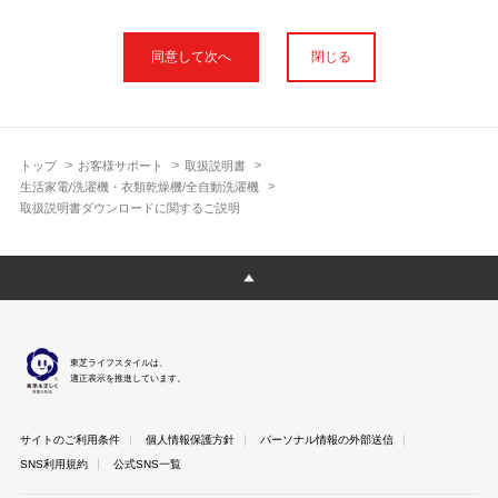
本サイトに公開されている取扱説明書は、印刷物の取扱説明書と
フォント、色が異なります。
閉じる
使用上のご注意や安全上のご注意、また測定基準や数値等は取扱
説明書が作成された時点での基準に応じた内容となっております
のでご了承ください。
製品には、取扱説明書を補足する操作ガイドや正誤表など取扱説
明書以外の印刷物が同梱されている場合がありますが、本サイト
トップ
お客様サポート
取扱説明書
ではそれらを全て公開しておりませんのであらかじめご了承くだ
生活家電/洗濯機・衣類乾燥機/全自動洗濯機
さい。
取扱説明書ダウンロードに関するご説明
本サイトのサービスは予告なく中止または内容を変更する場合が
ございますのであらかじめご了承ください。
取扱説明書は製品をご購入いただいたお客さまのための資料で
す。 本サイトに公開されている取扱説明書についてご購入のお客
さま以外からのお問い合わせにはお答えできない場合があります
のであらかじめご了承ください。
東芝ライフスタイルは、
適正表示を推進しています。
サイトのご利用条件
個人情報保護方針
パーソナル情報の外部送信
SNS利用規約
公式SNS一覧