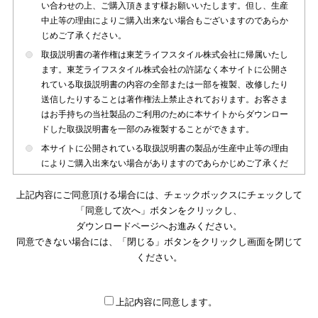
い合わせの上、ご購入頂きます様お願いいたします。但し、生産
中止等の理由によりご購入出来ない場合もございますのであらか
じめご了承ください。
取扱説明書の著作権は東芝ライフスタイル株式会社に帰属いたし
ます。東芝ライフスタイル株式会社の許諾なく本サイトに公開さ
れている取扱説明書の内容の全部または一部を複製、改修したり
送信したりすることは著作権法上禁止されております。お客さま
はお手持ちの当社製品のご利用のために本サイトからダウンロー
ドした取扱説明書を一部のみ複製することができます。
本サイトに公開されている取扱説明書の製品が生産中止等の理由
によりご購入出来ない場合がありますのであらかじめご了承くだ
さい。
上記内容にご同意頂ける場合には、チェックボックスにチェックして
本サイトに公開されている取扱説明書は、製品が発売された時点
「同意して次へ」ボタンをクリックし、
のものを掲載しております。従いまして本サイトに掲載されてい
ダウンロードページへお進みください。
る取扱説明書の記載内容とお客さまがお持ちの製品の仕様がその
同意できない場合には、「閉じる」ボタンをクリックし画面を閉じて
後のマイナーチェンジ等で変更になる場合がございます。本サイ
トに公開されている取扱説明書の内容とお手持ちの製品の仕様に
ください。
違いがある場合は、ご購入店、お近くの当社製品の取扱店、また
は販売会社・サービス会社にお問い合わせ頂きますようお願いい
たします。
上記内容に同意します。