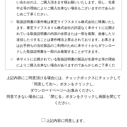
い合わせの上、ご購入頂きます様お願いいたします。但し、生産
中止等の理由によりご購入出来ない場合もございますのであらか
じめご了承ください。
取扱説明書の著作権は東芝ライフスタイル株式会社に帰属いたし
ます。東芝ライフスタイル株式会社の許諾なく本サイトに公開さ
れている取扱説明書の内容の全部または一部を複製、改修したり
送信したりすることは著作権法上禁止されております。お客さま
はお手持ちの当社製品のご利用のために本サイトからダウンロー
ドした取扱説明書を一部のみ複製することができます。
本サイトに公開されている取扱説明書の製品が生産中止等の理由
によりご購入出来ない場合がありますのであらかじめご了承くだ
さい。
上記内容にご同意頂ける場合には、チェックボックスにチェックして
本サイトに公開されている取扱説明書は、製品が発売された時点
「同意して次へ」ボタンをクリックし、
のものを掲載しております。従いまして本サイトに掲載されてい
ダウンロードページへお進みください。
る取扱説明書の記載内容とお客さまがお持ちの製品の仕様がその
同意できない場合には、「閉じる」ボタンをクリックし画面を閉じて
後のマイナーチェンジ等で変更になる場合がございます。本サイ
トに公開されている取扱説明書の内容とお手持ちの製品の仕様に
ください。
違いがある場合は、ご購入店、お近くの当社製品の取扱店、また
は販売会社・サービス会社にお問い合わせ頂きますようお願いい
たします。
上記内容に同意します。