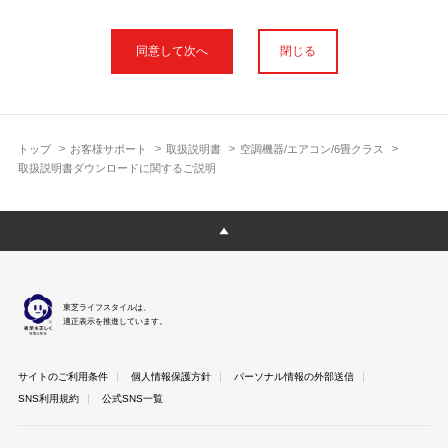
本サイトに公開されている取扱説明書は、印刷物の取扱説明書と
フォント、色が異なります。
閉じる
使用上のご注意や安全上のご注意、また測定基準や数値等は取扱
説明書が作成された時点での基準に応じた内容となっております
のでご了承ください。
製品には、取扱説明書を補足する操作ガイドや正誤表など取扱説
明書以外の印刷物が同梱されている場合がありますが、本サイト
トップ
お客様サポート
取扱説明書
空調機器/エアコン/6畳クラス
ではそれらを全て公開しておりませんのであらかじめご了承くだ
取扱説明書ダウンロードに関するご説明
さい。
本サイトのサービスは予告なく中止または内容を変更する場合が
ございますのであらかじめご了承ください。
取扱説明書は製品をご購入いただいたお客さまのための資料で
す。 本サイトに公開されている取扱説明書についてご購入のお客
さま以外からのお問い合わせにはお答えできない場合があります
東芝ライフスタイルは、
のであらかじめご了承ください。
適正表示を推進しています。
サイトのご利用条件
個人情報保護方針
パーソナル情報の外部送信
SNS利用規約
公式SNS一覧