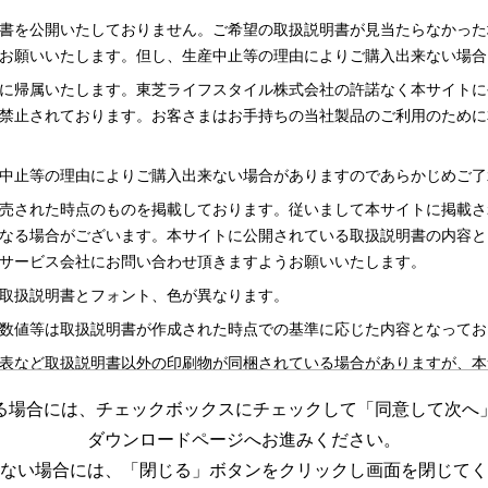
書を公開いたしておりません。ご希望の取扱説明書が見当たらなかった
お願いいたします。但し、生産中止等の理由によりご購入出来ない場合
に帰属いたします。東芝ライフスタイル株式会社の許諾なく本サイトに
禁止されております。お客さまはお手持ちの当社製品のご利用のために
中止等の理由によりご購入出来ない場合がありますのであらかじめご了
売された時点のものを掲載しております。従いまして本サイトに掲載さ
なる場合がございます。本サイトに公開されている取扱説明書の内容と
サービス会社にお問い合わせ頂きますようお願いいたします。
取扱説明書とフォント、色が異なります。
数値等は取扱説明書が作成された時点での基準に応じた内容となってお
表など取扱説明書以外の印刷物が同梱されている場合がありますが、本
る場合には、チェックボックスにチェックして「同意して次へ
更する場合がございますのであらかじめご了承ください。
ダウンロードページへお進みください。
めの資料です。 本サイトに公開されている取扱説明書についてご購入
ない場合には、「閉じる」ボタンをクリックし画面を閉じてく