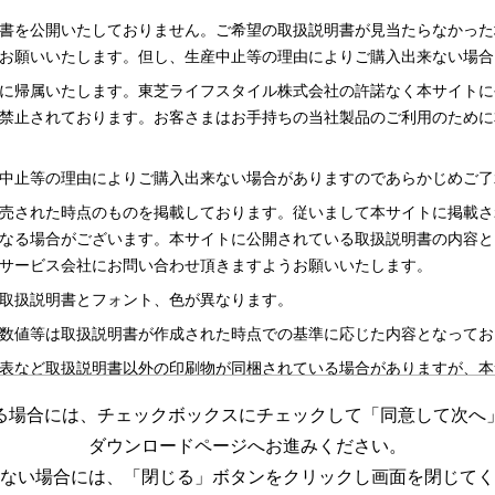
書を公開いたしておりません。ご希望の取扱説明書が見当たらなかった
お願いいたします。但し、生産中止等の理由によりご購入出来ない場合
に帰属いたします。東芝ライフスタイル株式会社の許諾なく本サイトに
禁止されております。お客さまはお手持ちの当社製品のご利用のために
中止等の理由によりご購入出来ない場合がありますのであらかじめご了
売された時点のものを掲載しております。従いまして本サイトに掲載さ
なる場合がございます。本サイトに公開されている取扱説明書の内容と
サービス会社にお問い合わせ頂きますようお願いいたします。
取扱説明書とフォント、色が異なります。
数値等は取扱説明書が作成された時点での基準に応じた内容となってお
表など取扱説明書以外の印刷物が同梱されている場合がありますが、本
る場合には、チェックボックスにチェックして「同意して次へ
更する場合がございますのであらかじめご了承ください。
ダウンロードページへお進みください。
めの資料です。 本サイトに公開されている取扱説明書についてご購入
ない場合には、「閉じる」ボタンをクリックし画面を閉じてく