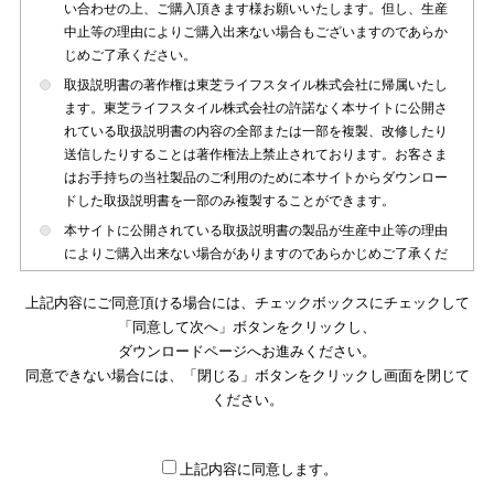
い合わせの上、ご購入頂きます様お願いいたします。但し、生産
中止等の理由によりご購入出来ない場合もございますのであらか
じめご了承ください。
取扱説明書の著作権は東芝ライフスタイル株式会社に帰属いたし
ます。東芝ライフスタイル株式会社の許諾なく本サイトに公開さ
れている取扱説明書の内容の全部または一部を複製、改修したり
送信したりすることは著作権法上禁止されております。お客さま
はお手持ちの当社製品のご利用のために本サイトからダウンロー
ドした取扱説明書を一部のみ複製することができます。
本サイトに公開されている取扱説明書の製品が生産中止等の理由
によりご購入出来ない場合がありますのであらかじめご了承くだ
さい。
上記内容にご同意頂ける場合には、チェックボックスにチェックして
本サイトに公開されている取扱説明書は、製品が発売された時点
「同意して次へ」ボタンをクリックし、
のものを掲載しております。従いまして本サイトに掲載されてい
ダウンロードページへお進みください。
る取扱説明書の記載内容とお客さまがお持ちの製品の仕様がその
同意できない場合には、「閉じる」ボタンをクリックし画面を閉じて
後のマイナーチェンジ等で変更になる場合がございます。本サイ
トに公開されている取扱説明書の内容とお手持ちの製品の仕様に
ください。
違いがある場合は、ご購入店、お近くの当社製品の取扱店、また
は販売会社・サービス会社にお問い合わせ頂きますようお願いい
たします。
上記内容に同意します。