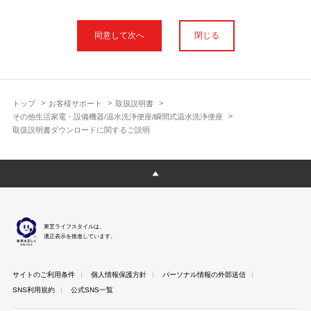
本サイトに公開されている取扱説明書は、印刷物の取扱説明書と
フォント、色が異なります。
閉じる
使用上のご注意や安全上のご注意、また測定基準や数値等は取扱
説明書が作成された時点での基準に応じた内容となっております
のでご了承ください。
製品には、取扱説明書を補足する操作ガイドや正誤表など取扱説
明書以外の印刷物が同梱されている場合がありますが、本サイト
トップ
お客様サポート
取扱説明書
ではそれらを全て公開しておりませんのであらかじめご了承くだ
その他生活家電・設備機器/温水洗浄便座/瞬間式温水洗浄便座
さい。
取扱説明書ダウンロードに関するご説明
本サイトのサービスは予告なく中止または内容を変更する場合が
ございますのであらかじめご了承ください。
取扱説明書は製品をご購入いただいたお客さまのための資料で
す。 本サイトに公開されている取扱説明書についてご購入のお客
さま以外からのお問い合わせにはお答えできない場合があります
のであらかじめご了承ください。
東芝ライフスタイルは、
適正表示を推進しています。
サイトのご利用条件
個人情報保護方針
パーソナル情報の外部送信
SNS利用規約
公式SNS一覧